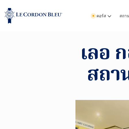
คอร์ส
สถานท
เลอ ก
สถานท