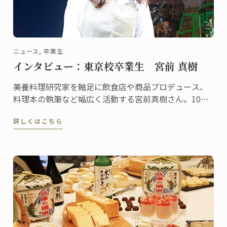
ニュース, 卒業生
インタビュー：東京校卒業生 宮前 真樹
美養料理研究家を軸足に飲食店や商品プロデュース、
料理本の執筆など幅広く活動する宮前真樹さん。10～
20代にはアイドルとして大人気、今もタレントとして
詳しくはこちら
の顔を持ち様々なメディアに登場することからご存知
の方も多いでしょう。そんな宮前さんは2004年に東京
校で菓子ディプロムを取得した卒業生です。