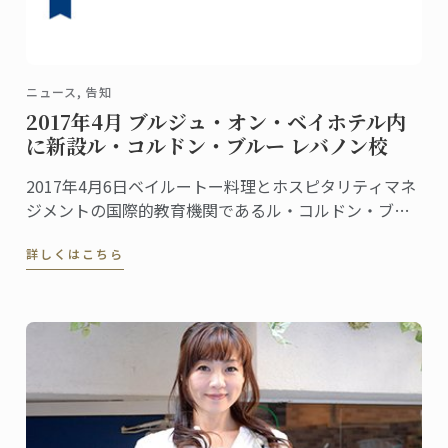
ニュース, 告知
2017年4月 ブルジュ・オン・ベイホテル内
に新設ル・コルドン・ブルー レバノン校
2017年4月6日ベイルートー料理とホスピタリティマネ
ジメントの国際的教育機関であるル・コルドン・ブル
ーは、レバノンに新たな学校を設立します。グランデ
詳しくはこちら
ィプロムから料理、菓子、パンのディプロムが修得で
きる、幅広い料理講座を提供します。