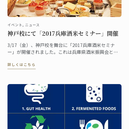
イベント, ニュース
神戸校にて「2017兵庫酒米セミナー」開催
3/17（金）、神戸校を舞台に「2017兵庫酒米セミナ
ー」が開催されました。これは兵庫県酒米振興会と神
戸校の共催イベントで、日仏食文化の融合を「見て、
詳しくはこちら
聞いて、体験し、学んでもらう」のがコンセプト。一
般公募から選ばれた40名の参加者が日本酒とフレンチ
のコラボレーションを楽しみました。