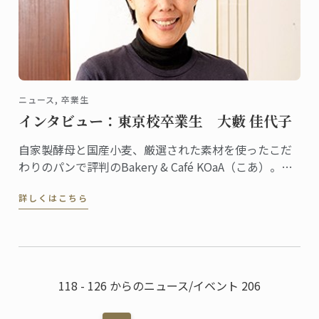
ニュース, 卒業生
インタビュー：東京校卒業生 大藪 佳代子
自家製酵母と国産小麦、厳選された素材を使ったこだ
わりのパンで評判のBakery & Café KOaA（こあ）。オ
ーナーシェフの大藪佳代子さんは、2010年に東京校で
詳しくはこちら
パンディプロムを取得。川崎市・高津の住宅街でひと
際目を引くモダンなベーカリーはご自宅兼店舗で、建
築家であるご主人の設計だそう。
118 - 126 からのニュース/イベント 206