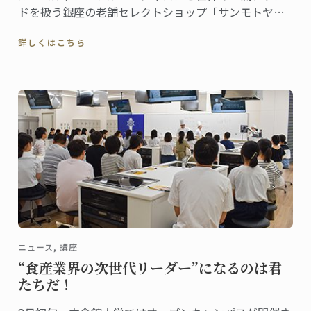
ドを扱う銀座の老舗セレクトショップ「サンモトヤ
マ」がイベントでコラボレーション。サンモトヤマが
詳しくはこちら
定期開催するセール「都会のアウトレット サンフェ
ア」に日本校のニュースレター（メルマガ）読者をご
招待します
ニュース, 講座
“食産業界の次世代リーダー”になるのは君
たちだ！