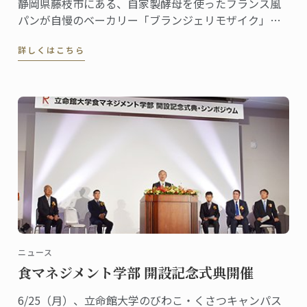
静岡県藤枝市にある、自家製酵母を使ったフランス風
パンが自慢のベーカリー「ブランジェリモザイク」。
市内の農業高校と共同で、地域の天然麹菌を使った自
詳しくはこちら
家製酵母パンを開発したり、各種イベントに参加する
など、地元を拠点に精力的に活動しています。オーナ
ーシェフの坂田和士さんは、2013年にパンディプロム
を修了しました。
ニュース
食マネジメント学部 開設記念式典開催
6/25（月）、立命館大学のびわこ・くさつキャンパス