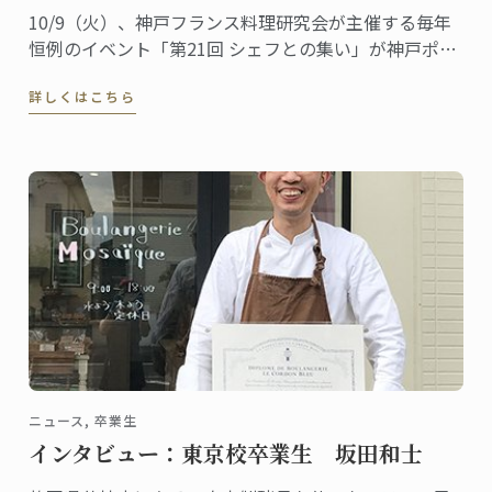
10/9（火）、神戸フランス料理研究会が主催する毎年
恒例のイベント「第21回 シェフとの集い」が神戸ポー
トピアホテルで行われます。今年は「交流 ～食の魅力
詳しくはこちら
～」がテーマ。ル･コルドン･ブルー神戸校もこのイベ
ントに参加し、フランスパンと菓子のブースを出しま
す。
ニュース, 卒業生
インタビュー：東京校卒業生 坂田和士