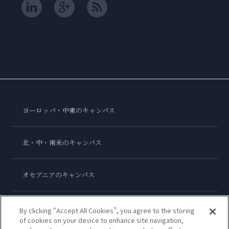
ヨーロッパ・中東のキャンパス
北・中・南米のキャンパス
オセアニアのキャンパス
アジアのキャンパス
By clicking “Accept All Cookies”, you agree to the storing
of cookies on your device to enhance site navigation,