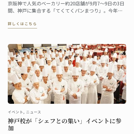
京阪神で人気のベーカリー約20店舗が9月7～9日の3日
間、神戸に集合する「てくてくパンまつり」。今年で4
回目、既にパン好きの間では話題のイベントです。ル･
詳しくはこちら
コルドン･ブルー神戸校は、最終日の9日（日）にこの
「てくてくパンまつり」に出店します。
イベント, ニュース
神戸校が「シェフとの集い」イベントに参
加