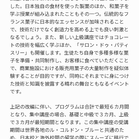
した。日本独自の食材を使った製菓のほか、和菓子を
学ぶ授業が組み込まれたこともその一つ。伝統的なフ
ランス菓子に日本的なエッセンスが加味されること
で、技術だけでなく創造力を高める上でも良い刺激と
なるでしょう。また、新しい上級講座ではチョコレー
トの技術を幅広く学ぶほか、「サロン・ドゥ・パティ
スリー」も開催します。生徒たち自身で多種多様な菓
子を準備・共同制作し、お客様に食べていただくこと
で、商業施設における販売用菓子の大量制作を疑似体
験することが目的ですが、同時にそれまでに身につけ
た技術と知識を披露する晴れの舞台ともなるイベント
です。
上記の改編に伴い、プログラムは合計で最短６カ月間
となり、集中講座の場合、基礎と中級で３カ月、上級
で３カ月が最短期間となります。この集中講座の受講
期間は世界各地のル・コルドン・ブルーと共通のた
め、日本校と海外校間の留学の際にスムーズに移行で