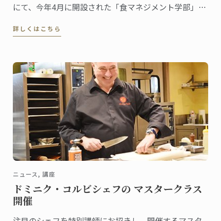
にて、今年4月に開設された「食マネジメント学部」の
開設記念式典が開催されました。ル・コルドン・ブル
詳しくはこちら
ーは立命館大学と教学提携し、同学部において「グロ
ーバル・カリナリー・アンド・マネジメント・プログ
ラム」を開講します。
ニュース, 講座
ドミニク・コルビシェフの マスタークラス
開催
注目のシェフを特別講師にお招きし、開催するマスタ