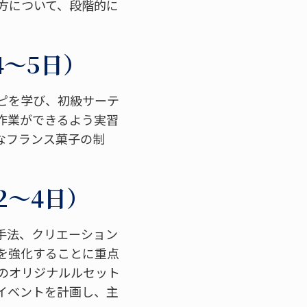
方について、段階的に
4～5日）
ピを学び、初級サーテ
作業ができるよう実習
なフランス菓子の制
2～4日）
手法、クリエーション
を強化することに重点
のオリジナルルセット
イベントを計画し、主