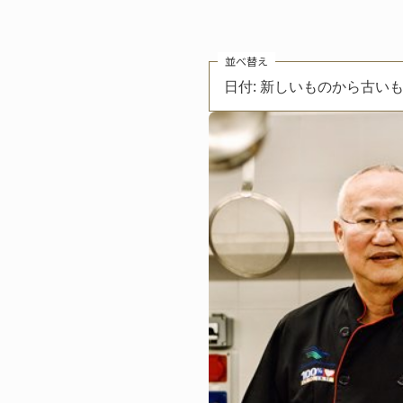
並べ替え
日付: 新しいものから古い