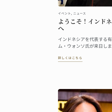
イベント, ニュース
ようこそ！インドネ
へ
インドネシアを代表する有
ム・ウォンソ氏が来日しま
ランス政府から"Chevalier dan
詳しくはこちら
du mérite agricole
重鎮。