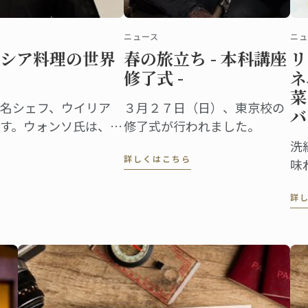
ニュース
ニュ
シア料理の世界
春の旅立ち - 本科講座
リ
修了式 -
ネ
菜
名シェフ、ウイリア
３月２７日（日）、東京校の
バ
す。ウォンソ氏は、フ
修了式が行われました。
s l'ordre national
洗
詳しくはこちら
 "勲章も授与された料理界の
味
フ
詳
高
味
酸
と
ー