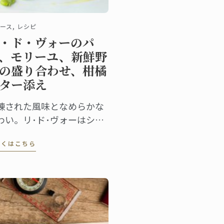
ース, レシピ
・ド・ヴォーのパ
、モリーユ、新鮮野
の盛り合わせ、柑橘
ター添え
練された風味となめらかな
わい。リ･ド･ヴォーはシェ
や食通の間で非常に評価の
しくはこちら
い食材です。そのやさしい
わいに柑橘バターを添え、
味のアクセントを。ぱりっ
した野菜で食感にもバリエ
ションを加えてみました。