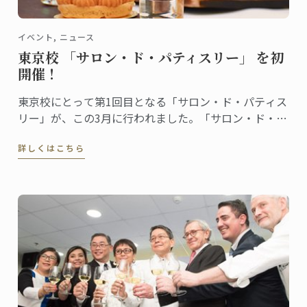
イベント, ニュース
東京校 「サロン・ド・パティスリー」 を初
開催！
東京校にとって第1回目となる「サロン・ド・パティス
リー」が、この3月に行われました。「サロン・ド・パ
ティスリー」は、菓子上級クラスの生徒たちによるイ
詳しくはこちら
ベント。日本校では今年から本科菓子講座がリニュー
アルし、日本独自の食材を使った製菓や和菓子を学ぶ
授業が組み込まれるなど講座内容が一層充実しまし
た。