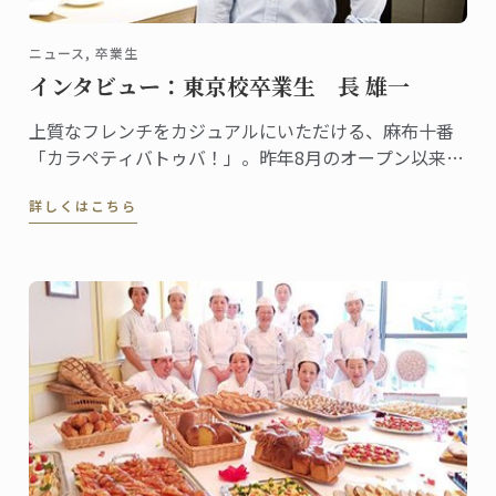
ニュース, 卒業生
インタビュー：東京校卒業生 長 雄一
上質なフレンチをカジュアルにいただける、麻布十番
「カラペティバトゥバ！」。昨年8月のオープン以来、
既に人気のイタリアン、恵比寿「アルトロ！」。グル
詳しくはこちら
メな人々の間でも評価の高い、この2店舗のオーナーが
2007年に東京校で料理ディプロムを取得した、長 雄一
さんです。