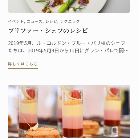
イベント, ニュース, レシピ, テクニック
ブリファー・シェフのレシピ
2019年5月、ル・コルドン・ブルー・パリ校のシェフ
たちは、2019年5月9日から12日にグラン・パレで開催
されたTaste of Paris 2019の舞台で次々とその腕前を披
詳しくはこちら
露しました。ブリファー・シェフは、ローラン・ペリ
エ・シアターでのグルメ・デモンストレーションのホ
ストを務めました。