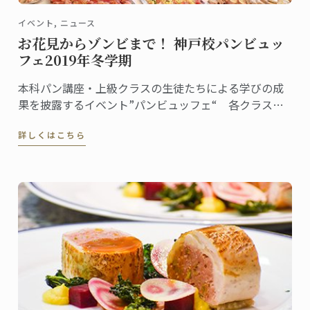
イベント, ニュース
お花見からゾンビまで！ 神戸校パンビュッ
フェ2019年冬学期
本科パン講座・上級クラスの生徒たちによる学びの成
果を披露するイベント”パンビュッフェ“ 各クラスで
テーマを決め、ピエスや一口サイズのパンをプレゼン
詳しくはこちら
テーション。