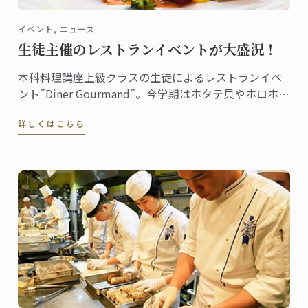
イベント, ニュース
生徒主催のレストランイベントが大盛況！
本科料理講座上級クラスの生徒によるレストランイベ
ント”Diner Gourmand”。今学期はホタテ貝やホロホロ
鳥、柚子のミルフォイユなどで構成されたメニューが
詳しくはこちら
提供されました。