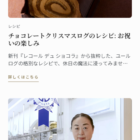
レシピ
チョコレートクリスマスログのレシピ: お祝
いの楽しみ
新刊『レコール デュ ショコラ』から抜粋した、ユール
ログの格別なレシピで、休日の魔法に浸ってみません
か。伝統と創造性が融合した洗練されたデザートは、
詳しくはこちら
ゲストを喜ばせ、クリスマスのテーブルを盛り上げる
のに最適です