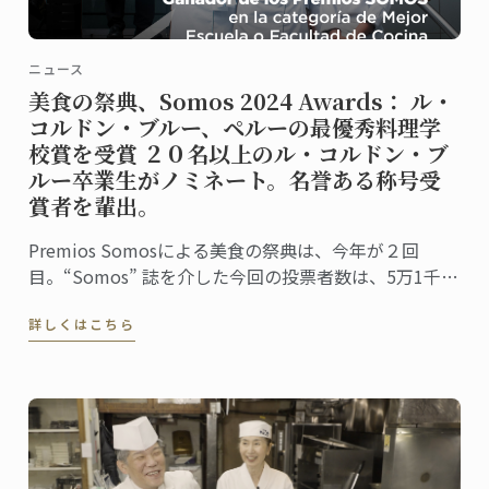
ニュース
美食の祭典、Somos 2024 Awards： ル・
コルドン・ブルー、ペルーの最優秀料理学
校賞を受賞 ２０名以上のル・コルドン・ブ
ルー卒業生がノミネート。名誉ある称号受
賞者を輩出。
Premios Somosによる美食の祭典は、今年が２回
目。“Somos” 誌を介した今回の投票者数は、5万1千人
に上りました。同誌は、ペルーの最高シェフ、レスト
詳しくはこちら
ラン、および関連企業を称え４０部門における受賞
者・受賞団体を発表。授賞式は、バランコにあるペド
ロ・デ・オスマ博物館で行われました。