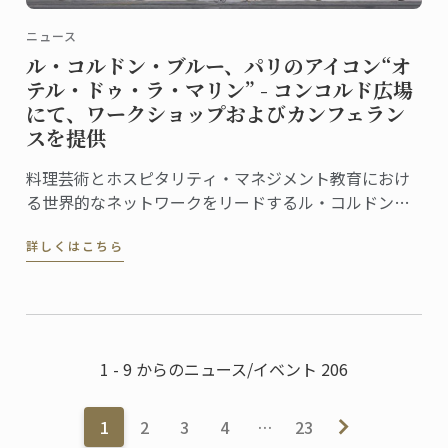
ニュース
ル・コルドン・ブルー、パリのアイコン“オ
テル・ドゥ・ラ・マリン” - コンコルド広場
にて、ワークショップおよびカンフェラン
スを提供
料理芸術とホスピタリティ・マネジメント教育におけ
る世界的なネットワークをリードするル・コルドン・
ブルーは、この度、フランス文化財センター (Centre
詳しくはこちら
des Monuments Nationaux, CMN）より、パリのオテ
ル・ドゥ・ラ・マリン (Hôtel de la Marine) ...
1 - 9 からのニュース/イベント 206
1
2
3
4
…
23