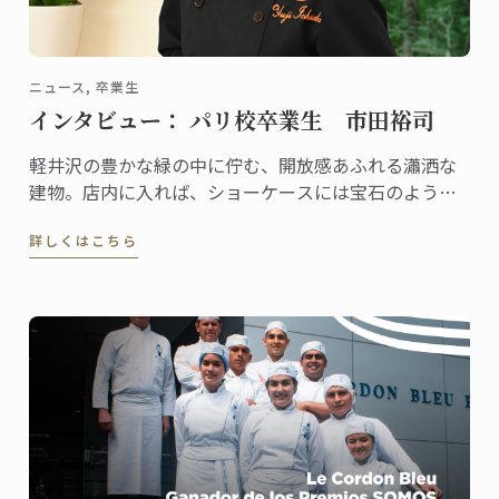
ニュース, 卒業生
インタビュー： パリ校卒業生 市田裕司
軽井沢の豊かな緑の中に佇む、開放感あふれる瀟洒な
建物。店内に入れば、ショーケースには宝石のように
美しいケーキや総菜、パンが並び、訪れる人の歓声を
詳しくはこちら
誘います。