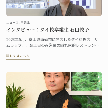
ニュース, 卒業生
インタビュー：タイ校卒業生 石田牧子
2023年5月、富山県南砺市に開店したタイ料理店「サ
ムラップ」。金土日のみ営業の隠れ家的レストランに
も関わらず、本格的なタイ料理を提供する名店として
詳しくはこちら
既に評判、地元客はもちろん、遠くから足を延ばす人
やファンの予約が絶えません。