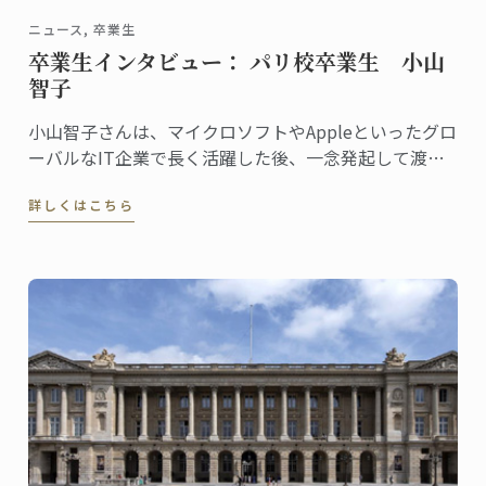
ニュース, 卒業生
卒業生インタビュー： パリ校卒業生 小山
智子
小山智子さんは、マイクロソフトやAppleといったグロ
ーバルなIT企業で長く活躍した後、一念発起して渡
仏。2023年にパリ校でパンディプロムを取得しまし
詳しくはこちら
た。