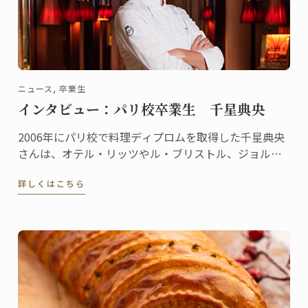
ニュース, 卒業生
インタビュー：パリ校卒業生 千星典央
2006年にパリ校で料理ディプロムを取得した千星典央
さんは、オテル・リッツやル・ブリストル、ジョルジ
ュサンクなどの錚々たる一流ホテルで腕を磨き、韓国
詳しくはこちら
の高級リゾート、ヘビチホテル＆リゾートのエグゼク
ティブ副料理長を経て、2023年3月に名門ル・ロイヤ
ル・モンソー ...