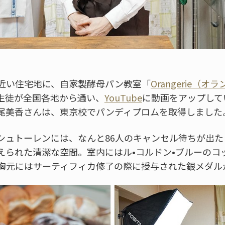
近い住宅地に、自家製酵母パン教室「
Orangerie（
生徒が全国各地から通い、
YouTube
に動画をアップして
尾美香さんは、東京校でパンディプロムを取得しました
シュトーレンには、なんと86人のキャンセル待ちが出
えられた清潔な空間。室内にはル•コルドン•ブルーのコ
胸元にはサーティフィカ修了の際に授与された銀メダル