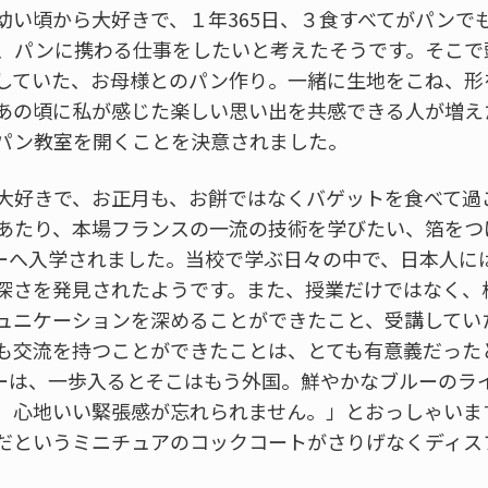
幼い頃から大好きで、１年365日、３食すべてがパンで
、パンに携わる仕事をしたいと考えたそうです。そこで
していた、お母様とのパン作り。一緒に生地をこね、形
あの頃に私が感じた楽しい思い出を共感できる人が増え
パン教室を開くことを決意されました。
大好きで、お正月も、お餅ではなくバゲットを食べて過
あたり、本場フランスの一流の技術を学びたい、箔をつ
ルーへ入学されました。当校で学ぶ日々の中で、日本人に
深さを発見されたようです。また、授業だけではなく、
ュニケーションを深めることができたこと、受講してい
も交流を持つことができたことは、とても有意義だった
ルーは、一歩入るとそこはもう外国。鮮やかなブルーのラ
、心地いい緊張感が忘れられません。」とおっしゃいま
だというミニチュアのコックコートがさりげなくディス