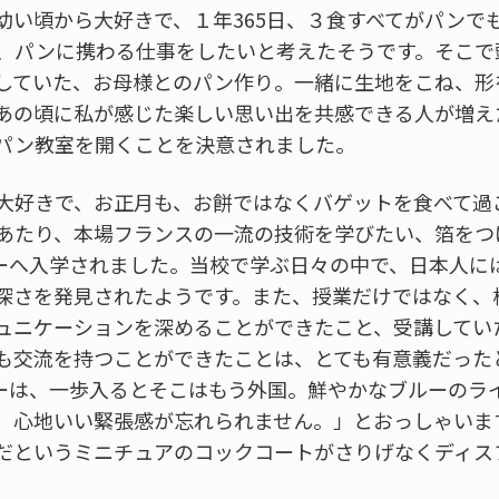
幼い頃から大好きで、１年365日、３食すべてがパンで
、パンに携わる仕事をしたいと考えたそうです。そこで
していた、お母様とのパン作り。一緒に生地をこね、形
あの頃に私が感じた楽しい思い出を共感できる人が増え
パン教室を開くことを決意されました。
大好きで、お正月も、お餅ではなくバゲットを食べて過
あたり、本場フランスの一流の技術を学びたい、箔をつ
ルーへ入学されました。当校で学ぶ日々の中で、日本人に
深さを発見されたようです。また、授業だけではなく、
ュニケーションを深めることができたこと、受講してい
も交流を持つことができたことは、とても有意義だった
ルーは、一歩入るとそこはもう外国。鮮やかなブルーのラ
、心地いい緊張感が忘れられません。」とおっしゃいま
だというミニチュアのコックコートがさりげなくディス