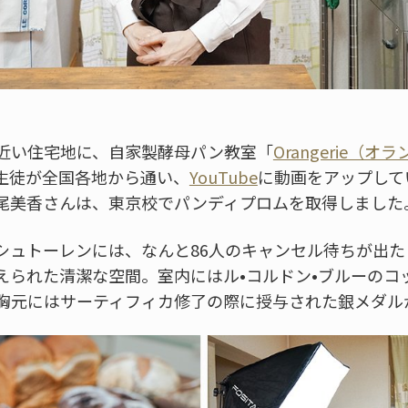
近い住宅地に、自家製酵母パン教室「
Orangerie（
生徒が全国各地から通い、
YouTube
に動画をアップして
尾美香さんは、東京校でパンディプロムを取得しました
シュトーレンには、なんと86人のキャンセル待ちが出
えられた清潔な空間。室内にはル•コルドン•ブルーのコ
胸元にはサーティフィカ修了の際に授与された銀メダル