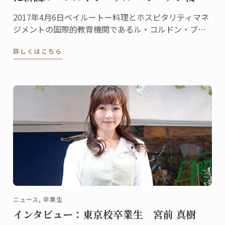
2017年4月6日ベイルートー料理とホスピタリティマネ
ジメントの国際的教育機関であるル・コルドン・ブル
ーは、レバノンに新たな学校を設立します。グランデ
詳しくはこちら
ィプロムから料理、菓子、パンのディプロムが修得で
きる、幅広い料理講座を提供します。
ニュース, 卒業生
インタビュー：東京校卒業生 宮前 真樹