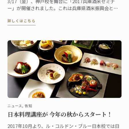
3/17（金）、神戸校を舞台に「2017兵庫酒米セミナ
ー」が開催されました。これは兵庫県酒米振興会と神
戸校の共催イベントで、日仏食文化の融合を「見て、
詳しくはこちら
聞いて、体験し、学んでもらう」のがコンセプト。一
般公募から選ばれた40名の参加者が日本酒とフレンチ
のコラボレーションを楽しみました。
ニュース, 告知
日本料理講座が 今年の秋からスタート！
2017年10月より、ル・コルドン・ブルー日本校では日