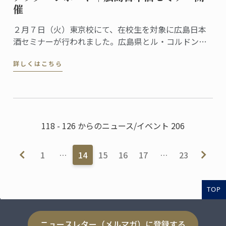
催
２月７日（火）東京校にて、在校生を対象に広島日本
酒セミナーが行われました。広島県とル・コルドン・
ブルーが継続的に行っているコラボレーションの一つ
詳しくはこちら
で、パリ校でも定期的に行われて好評を博しているイ
ベントです。
118 - 126 からのニュース/イベント 206
1
…
14
15
16
17
…
23
TOP
ニュースレター（メルマガ）に登録する