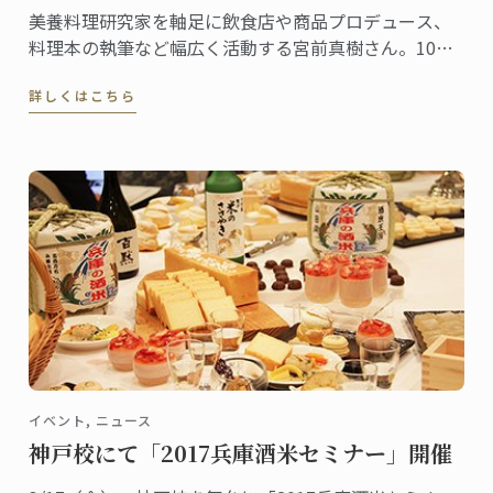
美養料理研究家を軸足に飲食店や商品プロデュース、
料理本の執筆など幅広く活動する宮前真樹さん。10～
20代にはアイドルとして大人気、今もタレントとして
詳しくはこちら
の顔を持ち様々なメディアに登場することからご存知
の方も多いでしょう。そんな宮前さんは2004年に東京
校で菓子ディプロムを取得した卒業生です。
イベント, ニュース
神戸校にて「2017兵庫酒米セミナー」開催