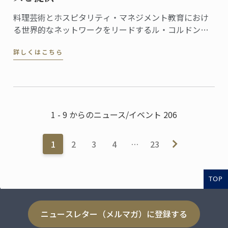
料理芸術とホスピタリティ・マネジメント教育におけ
る世界的なネットワークをリードするル・コルドン・
ブルーは、この度、フランス文化財センター (Centre
詳しくはこちら
des Monuments Nationaux, CMN）より、パリのオテ
ル・ドゥ・ラ・マリン (Hôtel de la Marine) ...
1 - 9 からのニュース/イベント 206
1
2
3
4
…
23
TOP
ニュースレター（メルマガ）に登録する