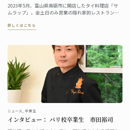
2023年5月、富山県南砺市に開店したタイ料理店「サ
ムラップ」。金土日のみ営業の隠れ家的レストランに
も関わらず、本格的なタイ料理を提供する名店として
詳しくはこちら
既に評判、地元客はもちろん、遠くから足を延ばす人
やファンの予約が絶えません。
ニュース, 卒業生
インタビュー： パリ校卒業生 市田裕司