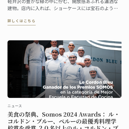
軽井沢の豊かな緑の中に佇む、開放感あふれる瀟洒な
建物。店内に入れば、ショーケースには宝石のように
美しいケーキや総菜、パンが並び、訪れる人の歓声を
詳しくはこちら
誘います。
ニュース
美食の祭典、Somos 2024 Awards： ル・
コルドン・ブルー、ペルーの最優秀料理学
校賞を受賞 ２０名以上のル・コルドン・ブ