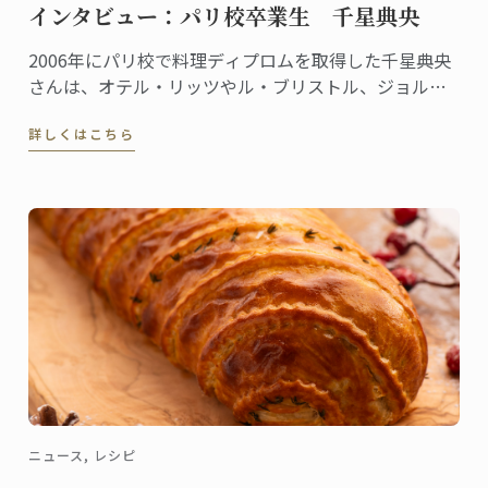
インタビュー：パリ校卒業生 千星典央
2006年にパリ校で料理ディプロムを取得した千星典央
さんは、オテル・リッツやル・ブリストル、ジョルジ
ュサンクなどの錚々たる一流ホテルで腕を磨き、韓国
詳しくはこちら
の高級リゾート、ヘビチホテル＆リゾートのエグゼク
ティブ副料理長を経て、2023年3月に名門ル・ロイヤ
ル・モンソー ...
ニュース, レシピ