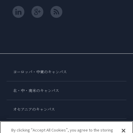
ヨーロッパ・中東のキャンパス
北・中・南米のキャンパス
オセアニアのキャンパス
アジアのキャンパス
By clicking “Accept All Cookies”, you agree to the storing