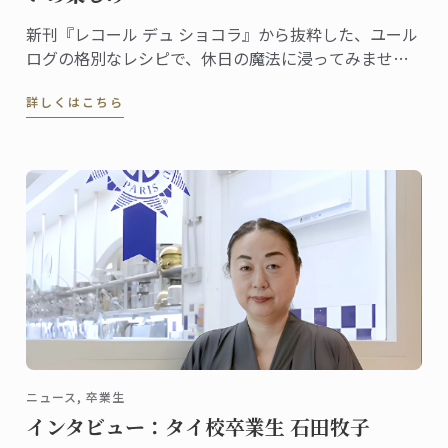
新刊『レコール デュ ショコラ』から抜粋した、ユール
ログの格別なレシピで、休日の魔法に浸ってみません
か。伝統と創造性が融合した洗練されたデザートは、
詳しくはこちら
ゲストを喜ばせ、クリスマスのテーブルを盛り上げる
のに最適です
ニュース, 卒業生
インタビュー：タイ校卒業生 石田牧子