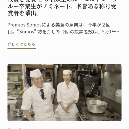
ルー卒業生がノミネート。名誉ある称号受
賞者を輩出。
Premios Somosによる美食の祭典は、今年が２回
目。“Somos” 誌を介した今回の投票者数は、5万1千人
に上りました。同誌は、ペルーの最高シェフ、レスト
詳しくはこちら
ラン、および関連企業を称え４０部門における受賞
者・受賞団体を発表。授賞式は、バランコにあるペド
ロ・デ・オスマ博物館で行われました。
ニュース