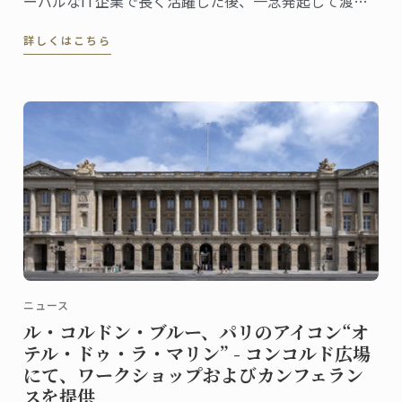
ーバルなIT企業で長く活躍した後、一念発起して渡
仏。2023年にパリ校でパンディプロムを取得しまし
詳しくはこちら
た。
ニュース
ル・コルドン・ブルー、パリのアイコン“オ
テル・ドゥ・ラ・マリン” - コンコルド広場
にて、ワークショップおよびカンフェラン
スを提供