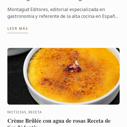
Montagud Editores, editorial especializada en
gastronomía y referente de la alta cocina en España,
celebró el pasado 28 de enero la II Edición de los
LEER MÁS
Premios ...
NOTICIAS, RECETA
Crème Brûlée con agua de rosas Receta de