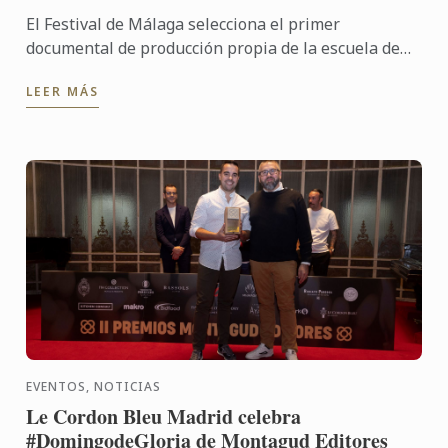
El Festival de Málaga selecciona el primer
documental de producción propia de la escuela de
alta cocina Le Cordon Bleu Madrid dentro de su
LEER MÁS
sección Cinema ...
EVENTOS, NOTICIAS
Le Cordon Bleu Madrid celebra
#DomingodeGloria de Montagud Editores