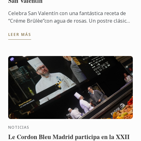
San Valentín
Celebra San Valentín con una fantástica receta de
“Créme Brûlèe”con agua de rosas. Un postre clásico
que puedes preparar con antelación y sorprender a
LEER MÁS
tu pareja ...
NOTICIAS
Le Cordon Bleu Madrid participa en la XXII