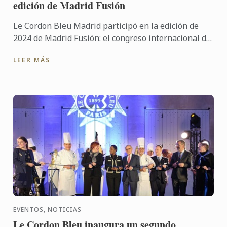
edición de Madrid Fusión
Le Cordon Bleu Madrid participó en la edición de
2024 de Madrid Fusión: el congreso internacional de
gastronomía que, en su XXII edición, se reafirma
LEER MÁS
como el ...
EVENTOS, NOTICIAS
Le Cordon Bleu inaugura un segundo