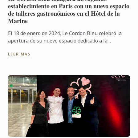
establecimiento en París con un nuevo espacio
de talleres gastronómicos en el Hôtel de la
Marine
El 18 de enero de 2024, Le Cordon Bleu celebró la
apertura de su nuevo espacio dedicado a la
gastronomía en el Hôtel de la Marine, ubicado Place
LEER MÁS
de la Concorde, ...