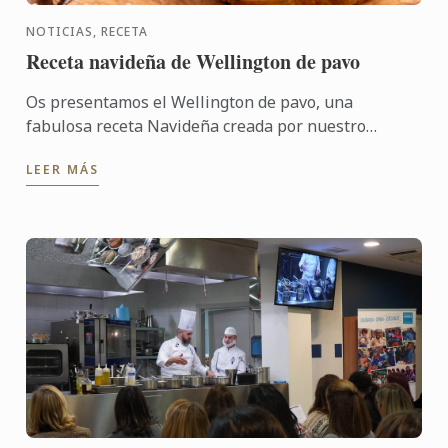
NOTICIAS, RECETA
Receta navideña de Wellington de pavo
Os presentamos el Wellington de pavo, una
fabulosa receta Navideña creada por nuestro
restaurante londinense Cord by Le Cordon Bleu por
LEER MÁS
el Chef Karl O´Dell. ...