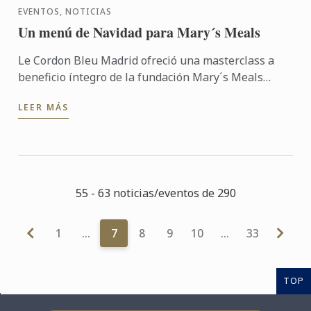
EVENTOS, NOTICIAS
Un menú de Navidad para Mary´s Meals
Le Cordon Bleu Madrid ofreció una masterclass a
beneficio íntegro de la fundación Mary´s Meals
Spain (Premio Princesa de Asturias de la Concordia),
LEER MÁS
una ...
55 - 63 noticias/eventos de 290
1
…
7
8
9
10
…
33
TOP