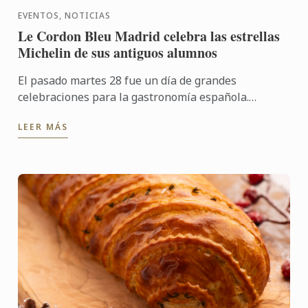
EVENTOS, NOTICIAS
Le Cordon Bleu Madrid celebra las estrellas
Michelin de sus antiguos alumnos
El pasado martes 28 fue un día de grandes
celebraciones para la gastronomía española.
Nuestro antiguo alumno y segundo clasificado en la
LEER MÁS
IX Edición del Premio ...