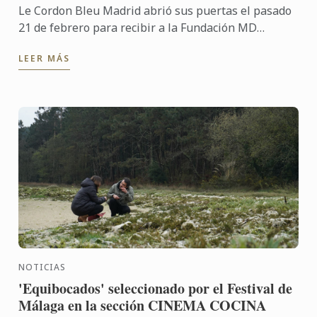
Le Cordon Bleu Madrid abrió sus puertas el pasado
21 de febrero para recibir a la Fundación MD
Anderson Cáncer Center España, entidad sin ánimo
LEER MÁS
de lucro que ...
NOTICIAS
'Equibocados' seleccionado por el Festival de
Málaga en la sección CINEMA COCINA