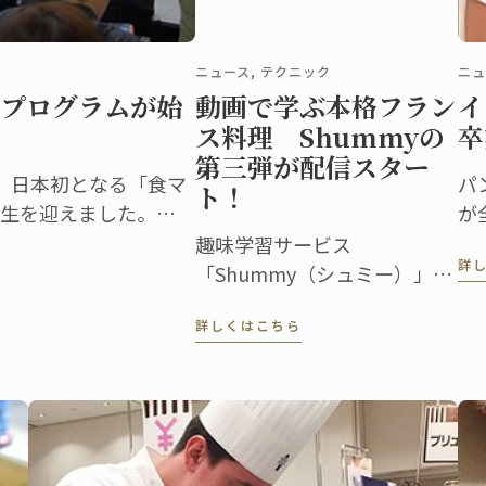
ニュース, テクニック
ニュ
プログラムが始
動画で学ぶ本格フラン
イ
ス料理 Shummyの
卒
第三弾が配信スター
、日本初となる「食マ
パ
ト！
生を迎えました。
が
上の生徒たちがオリエン
「
趣味学習サービス
詳
トロノミーと食の分野
な
「Shummy（シュミー）」
の第一歩を踏み出しま
び
は、NTTぷららが運営するオ
詳しくはこちら
イ
ンライン講座です。昨年よ
つ
り、ル・コルドン・ブルー神
を
戸校のシェフ講師が教える菓
2
子講座、パン講座を配信して
ロ
きましたが、この度、第三弾
として、料理講座担当ヴァン