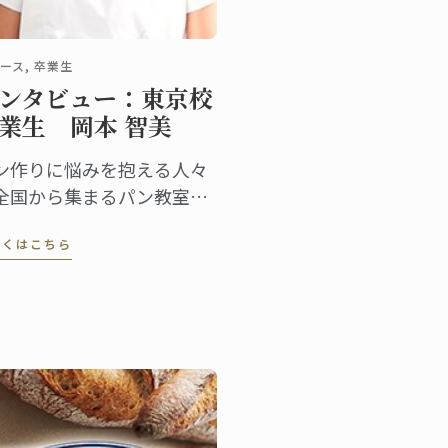
ース, 卒業生
ンタビュー：東京校
業生 岡本 智美
ン作りに悩みを抱える人々
全国から集まるパン教室
アルーチ」。作り方だけで
しくはこちら
く、理論からしっかりと学
、共に悩みを解決するスタ
ルが人気で、レッスンはい
も満席です。「アルーチ」
主宰する岡本智美さんは
012年に東京校でパンディプ
ムを取得しました。