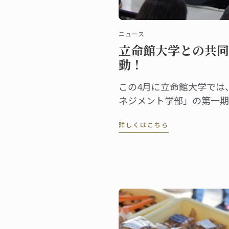
ニュース
立命館大学との共同
動！
この4月に立命館大学では
ネジメント学部」の第一期
4/3（火）には350名以
詳しくはこちら
テーションに出席し、ガス
における次世代リーダーへ
した。