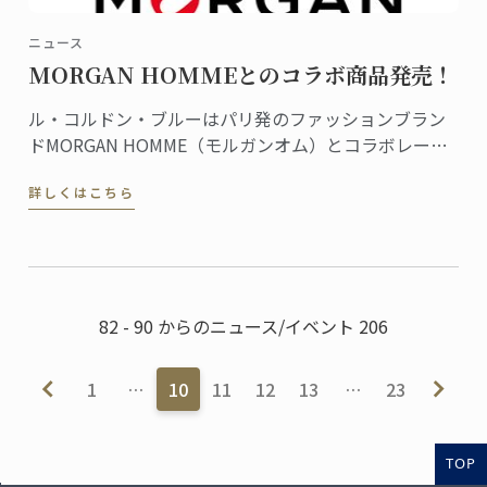
ニュース
MORGAN HOMMEとのコラボ商品発売！
ル・コルドン・ブルーはパリ発のファッションブラン
ドMORGAN HOMME（モルガンオム）とコラボレーシ
ョン、商品を共同開発しました。Tシャツやポロシャ
詳しくはこちら
ツ、バッグ、マグカップなどの商品すべてにル・コル
ドン・ブルーのロゴやダミエがあしらわれ、フランス
のエスプリ香るデザインが魅力です。
82 - 90 からのニュース/イベント 206
1
…
10
11
12
13
…
23
TOP