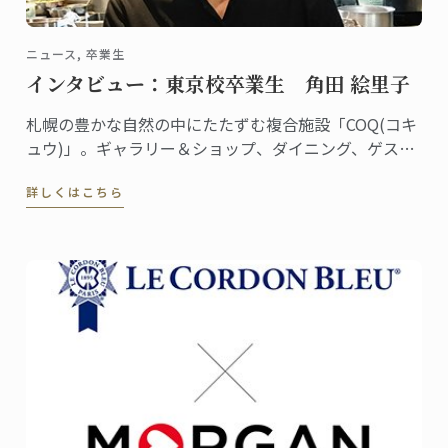
ニュース, 卒業生
インタビュー：東京校卒業生 角田 絵里子
札幌の豊かな自然の中にたたずむ複合施設「COQ(コキ
ュウ)」。ギャラリー＆ショップ、ダイニング、ゲスト
ハウスを備えた素敵な空間です。ダイニングはミシュ
詳しくはこちら
ラン一つ星のレストラン「akinagao」とのコラボレー
ションにより生まれました。