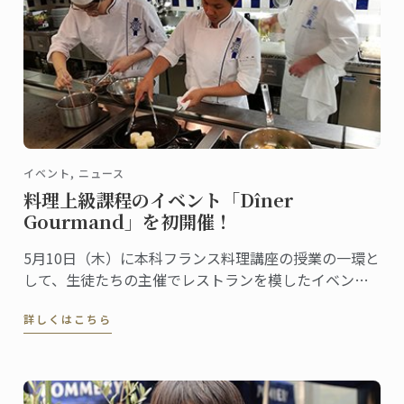
イベント, ニュース
料理上級課程のイベント「Dîner
Gourmand」を初開催！
5月10日（木）に本科フランス料理講座の授業の一環と
して、生徒たちの主催でレストランを模したイベント
「Dîner Gourmand」が行われました。今年から新しく
詳しくはこちら
なったフランス料理ディプロムに加わった講座内容の
一つで、今回が初の開催です。