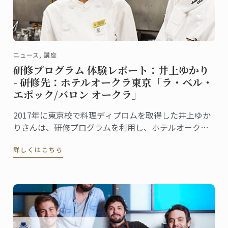
ニュース, 講座
研修プログラム 体験レポート：井上ゆかり
- 研修先：ホテルオークラ東京「ラ・ベル・
エポック/バロン オークラ」
2017年に東京校で料理ディプロムを取得した井上ゆか
りさんは、研修プログラムを利用し、ホテルオークラ
東京の「フランス料理・ワインダイニング ラ・ベ
詳しくはこちら
ル・エポック/バロン オークラ」で現場研修を行いまし
た。この研修を通して学んだこと、感じたことを井上
さんに聞きました。