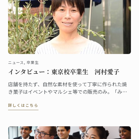
ニュース, 卒業生
インタビュー：東京校卒業生 河村愛子
店舗を持たず、自然な素材を使って丁寧に作られた焼
き菓子はイベントやマルシェ等での販売のみ。「みの
たけ製菓」の屋号でユニークな活動を展開する河村愛
詳しくはこちら
子さんは、2002年に東京校でグラン・ディプロムを取
得しました。