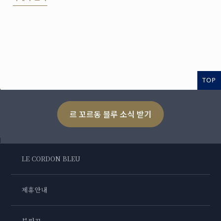
리 아트 및 호스피탈리티 매니지먼트 교육기관인 르 꼬르동
블루를 선정했습니다.
TOP
르 꼬르동 블루 소식 받기
LE CORDON BLEU
제휴안내
부띠끄