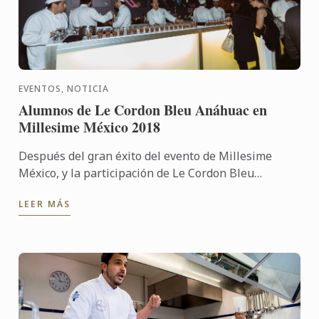
EVENTOS, NOTICIA
Alumnos de Le Cordon Bleu Anáhuac en
Millesime México 2018
Después del gran éxito del evento de Millesime
México, y la participación de Le Cordon Bleu
Anáhuac. Fue un momento de aprendizaje y de
LEER MÁS
experiencia nuevos. ...