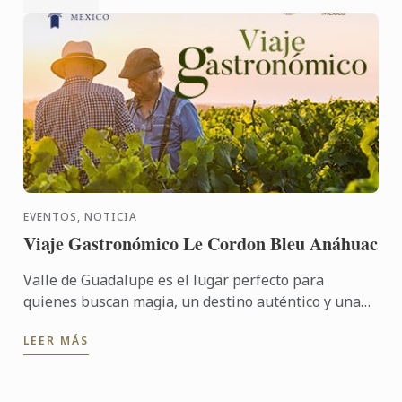
EVENTOS, NOTICIA
Viaje Gastronómico Le Cordon Bleu Anáhuac
Valle de Guadalupe es el lugar perfecto para
quienes buscan magia, un destino auténtico y una
experiencia exclusiva, rodeados de excelente vino,
LEER MÁS
comida y el ...