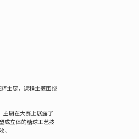
崎正辉主厨，课程主题围绕
优胜殊荣。主厨在大赛上展露了
塑成立体的糖球工艺技
效。