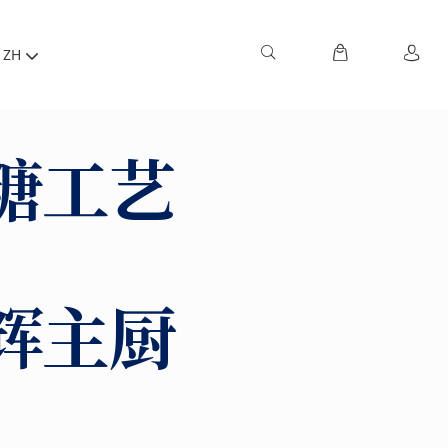
ZH
糖工艺
辉主厨