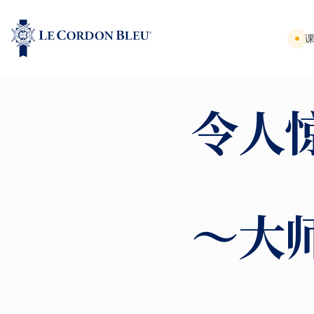
令人
～大