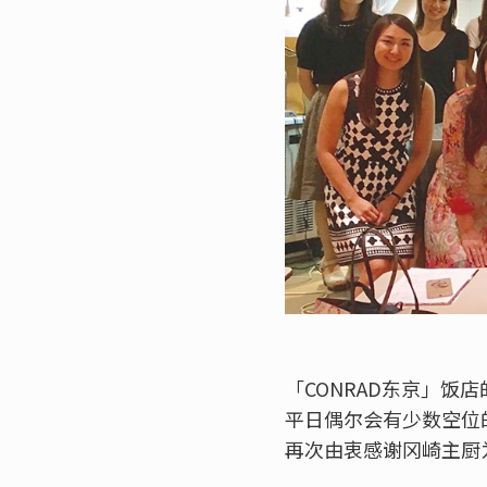
「CONRAD东京」饭
平日偶尔会有少数空位
再次由衷感谢冈崎主厨