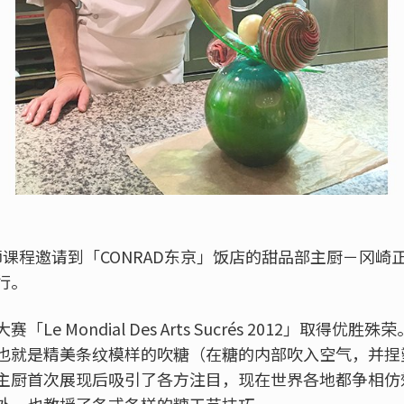
师课程邀请到「CONRAD东京」饭店的甜品部主厨－冈
行。
e Mondial Des Arts Sucrés 2012」取得
也就是精美条纹模样的吹糖（在糖的内部吹入空气，并捏
主厨首次展现后吸引了各方注目，现在世界各地都争相仿
外，也教授了各式各样的糖工艺技巧。