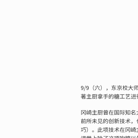
9/9（六），东京校大
著主厨拿手的糖工艺进
冈崎主厨曾在国际知名大赛「L
前所未见的创新技术，
巧）。此项技术在冈崎
课堂上除了这项吹糖以