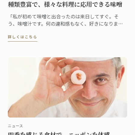
種類豊富で、様々な料理に応用できる味噌
「私が初めて味噌と出合ったのは来日してすぐ。そ
う、味噌汁です。何の違和感もなく、好きになりまし
た。ステファン・レナシェフがこの食材と出合ったの
詳しくはこちら
は7年前。「日本人なら誰もが親しむ味ですから、これ
から日本で料理をしていくなら、味噌を使わない手は
ないだろう、すぐにそう思いました」」
ニュース
四季を感じる食材で、ニッポンを体感