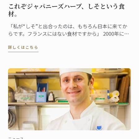
これぞジャパニーズハーブ、しそという食
材。
「私が“しそ”と出合ったのは、もちろん日本に来てか
らです。フランスにはない食材ですから」 2000年に来
日し、日本での生活も15年目を迎えたドミニクシェ
詳しくはこちら
フ。しそとは日本食を通じて出合ったという。 「珍し
くもあり、初めて味わった時からとても好感の持てる
香りでした。」
ニュース