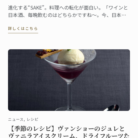
進化する“SAKE”。料理への転化が面白い。「ワインと
日本酒、毎晩飲むのはどちらかですね～。今、日本酒
がとっても面白いです」ワイングラスで香りを楽しみ
詳しくはこちら
ながら、嬉しそうにそう教えてくれたのは、日本校マ
スター・シェフ、ドミニク・コルビ。
ニュース, レシピ
【季節のレシピ】ヴァンショーのジュレと
ヴァニラアイスクリーム、ドライフルーツた