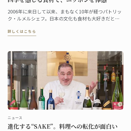
2006年に来日して以来、まもなく10年が経つパトリッ
ク・ルメルシェフ。日本の文化も食材も大好きだとい
うシェフが日本を感じる食材として、今回選んだの
詳しくはこちら
は“桜”。日本でも、とてもシーズナルな食材である。
ニュース
進化する“SAKE”。料理への転化が面白い