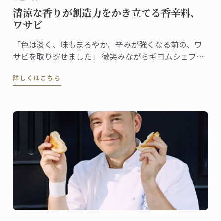
清涼な香りが創造力をかき立てる香辛料、
ワサビ
「色は淡く、味もまろやか。辛みが強くなる前の、ワ
サビを取り寄せました」 微笑みながらギヨムシェフが
取り出したのはワサビ。直径約5cm、長さで20cmはあ
詳しくはこちら
る立派なサイズだ。