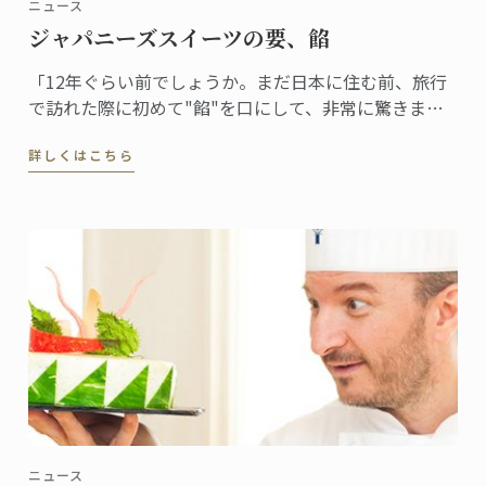
ニュース
ジャパニーズスイーツの要、餡
「12年ぐらい前でしょうか。まだ日本に住む前、旅行
で訪れた際に初めて"餡"を口にして、非常に驚きまし
た。フランスでは豆を砂糖で甘く煮るということはま
詳しくはこちら
ずしませんから。食感も不思議でした」
ニュース