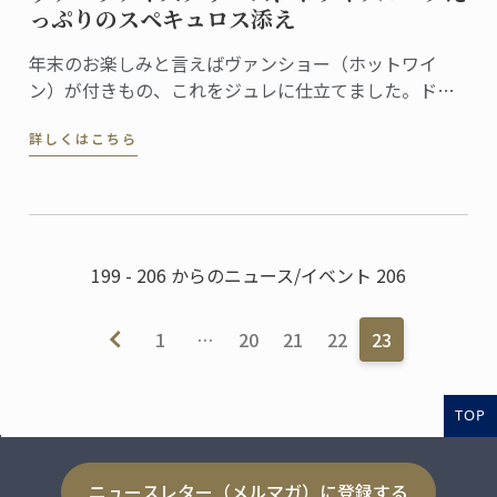
っぷりのスペキュロス添え
年末のお楽しみと言えばヴァンショー（ホットワイ
ン）が付きもの、これをジュレに仕立てました。ドラ
イフルーツたっぷりのスペキュロスとヴァニラアイス
詳しくはこちら
クリームを添えれば、お祭り気分を盛り上げる簡単デ
ザートの出来上がりです。
199 - 206 からのニュース/イベント 206
1
…
20
21
22
23
TOP
ニュースレター（メルマガ）に登録する