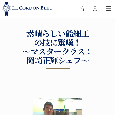
素晴らしい飴細工
の技に驚嘆！
～マスタークラス：
岡崎正輝シェフ～