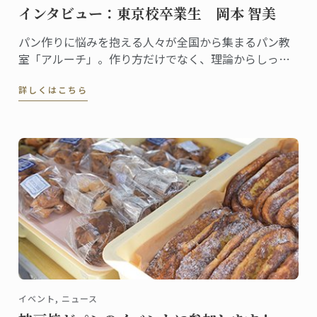
インタビュー：東京校卒業生 岡本 智美
パン作りに悩みを抱える人々が全国から集まるパン教
室「アルーチ」。作り方だけでなく、理論からしっか
りと学び、共に悩みを解決するスタイルが人気で、レ
詳しくはこちら
ッスンはいつも満席です。「アルーチ」を主宰する岡
本智美さんは2012年に東京校でパンディプロムを取得
しました。
イベント, ニュース