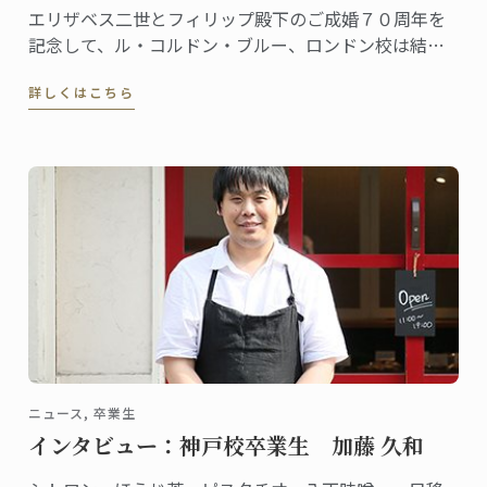
エリザベス二世とフィリップ殿下のご成婚７０周年を
記念して、ル・コルドン・ブルー、ロンドン校は結婚
式を彩った約3メートルのウェディングケーキの再現に
詳しくはこちら
挑戦。その模様がITVのA Very Royal Weddingという番
組で紹介されました。
ニュース, 卒業生
インタビュー：神戸校卒業生 加藤 久和