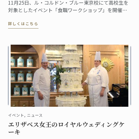
11月25日、ル・コルドン・ブルー東京校にて高校生を
対象としたイベント「食職ワークショップ」を開催し
ました。キッチンでの調理実習とゲーム形式のグルー
詳しくはこちら
プワークを通じ、食に関わる仕事、“食職”について参
加者に考えてもらうという試み。その様子をレポート
します。
イベント, ニュース
エリザベス女王のロイヤルウェディングケ
ーキ