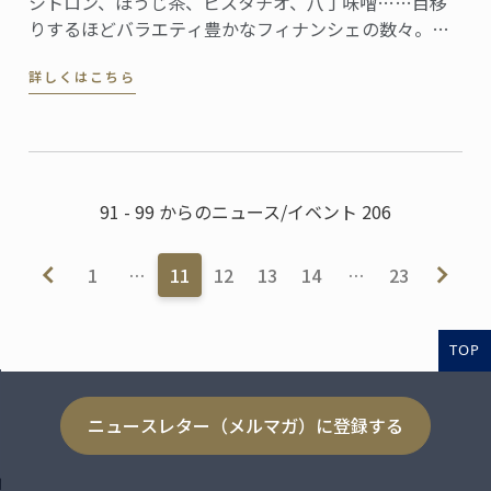
シトロン、ほうじ茶、ピスタチオ、八丁味噌……目移
りするほどバラエティ豊かなフィナンシェの数々。素
材にこだわったお菓子が並ぶフィナンシェリーアッシ
詳しくはこちら
ュは、全国的にも珍しいフィナンシェの専門店です。
91 - 99 からのニュース/イベント 206
1
…
11
12
13
14
…
23
TOP
ニュースレター（メルマガ）に登録する