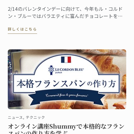
2/14のバレンタインデーに向けて、今年もル・コルド
ン・ブルーではバラエティに富んだチョコレートをご
用意しました。これから全国の百貨店催事場などで販
詳しくはこちら
促イベントが行われ、東京校と神戸校のシェフ講師た
ちも応援に駆けつけます。
ニュース, テクニック
オンライン講座Shummyで本格的なフラン
スパンの作り方を学ぶ