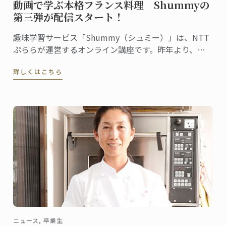
動画で学ぶ本格フランス料理 Shummyの
第三弾が配信スタート！
趣味学習サービス「Shummy（シュミー）」は、NTT
ぷららが運営するオンライン講座です。昨年より、
ル・コルドン・ブルー神戸校のシェフ講師が教える菓
詳しくはこちら
子講座、パン講座を配信してきましたが、この度、第
三弾として、料理講座担当ヴァンサン・コペルスキー
シェフ講師による『鶏のフリカッセの作り方』の動画
配信がスタートしました。
ニュース, 卒業生