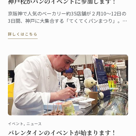
神戸校がパンのイベントに参加します！
京阪神で人気のベーカリー約35店舗が２月10～12日の
3日間、神戸に大集合する「てくてくパンまつり」。今
年で3回目となる、パン好きにはたまらないイベントで
詳しくはこちら
す。
イベント, ニュース
バレンタインのイベントが始まります！