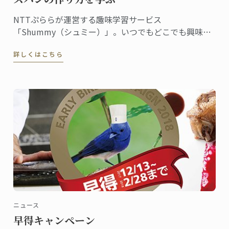
NTTぷららが運営する趣味学習サービス
「Shummy（シュミー）」。いつでもどこでも興味の
あることを学べるオンラインの動画講座です。ル･コル
詳しくはこちら
ドン･ブルーはこのShummyとコラボレーション。第一
弾の菓子講座に続き、第二弾『本格フランスパンの作
り方』の動画配信がこの12月からスタートしました。
ニュース
早得キャンペーン