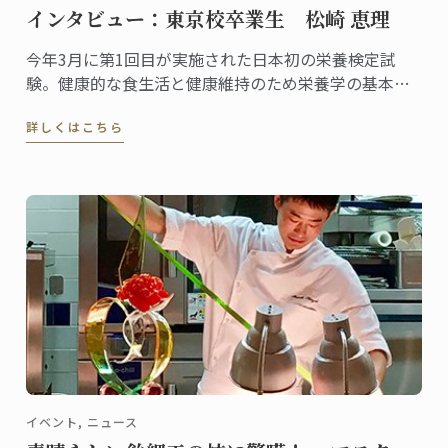
インタビュー：東京校卒業生 松崎 恵理
今年3月に第1回目が実施された日本初の栄養検定試
験。健康的な食生活と健康維持のため栄養学の基本を
身につけたい人を対象に資格の認定を行う検定です。
詳しくはこちら
一般社団法人栄養検定協会の代表理事としてこの栄養
検定を主催し、料理研究家としても活躍する松崎恵理
さんは東京校の卒業生。2010年にグランディプロムを
取得しました。
イベント, ニュース