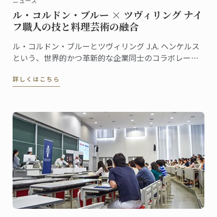
ニュース
ル・コルドン・ブルー × ツヴィリング ナイ
フ職人の技と料理芸術の融合
ル・コルドン・ブルーとツヴィリング J.A. ヘンケルス
という、世界的かつ革新的な企業同士のコラボレーシ
ョンが、何年にもわたる改良を経て、高品質でモダン
詳しくはこちら
なナイフ＆ツールキットを誕生させました。