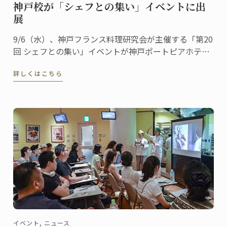
神戸校が「シェフとの集い」イベントに出
展
9/6（水）、神戸フランス料理研究会が主催する「第20
回 シェフとの集い」イベントが神戸ポートピアホテル
にて行われ、ル･コルドン･ブルー神戸校がデザートブ
詳しくはこちら
ースを出展しました。
イベント, ニュース