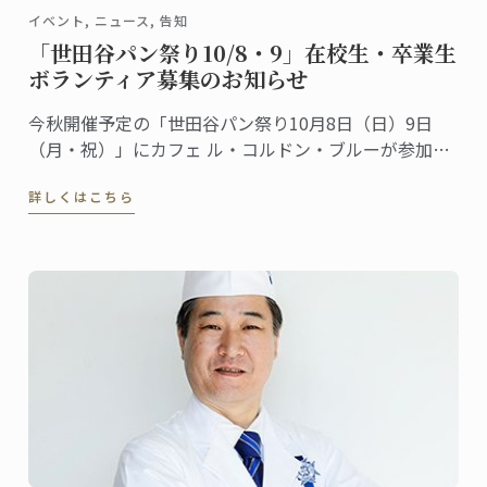
イベント, ニュース, 告知
「世田谷パン祭り10/8・9」在校生・卒業生
ボランティア募集のお知らせ
今秋開催予定の「世田谷パン祭り10月8日（日）9日
（月・祝）」にカフェ ル・コルドン・ブルーが参加し
ます。昨年も多くの方が、私たちのブースに遊びにき
詳しくはこちら
てくださいました。ありがとうございました。さて、
本年も参加するにあたって、パン講座のシェフ講師や
カフェスタッフと一緒に働くボランティアスタッフを
募集します。