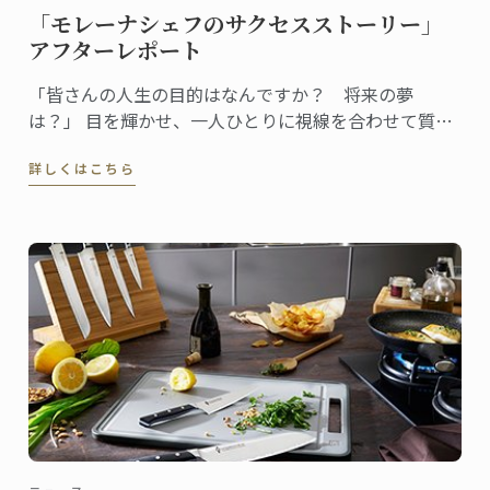
「モレーナシェフのサクセスストーリー」
アフターレポート
「皆さんの人生の目的はなんですか？ 将来の夢
は？」 目を輝かせ、一人ひとりに視線を合わせて質問
する女性シェフ。全身からエネルギッシュなオーラと
詳しくはこちら
存在感が漂います。参加者の回答を聞きながら、温か
く、的確に、またユーモアを交えてコメントし、聴衆
の心をつかんでいきます。