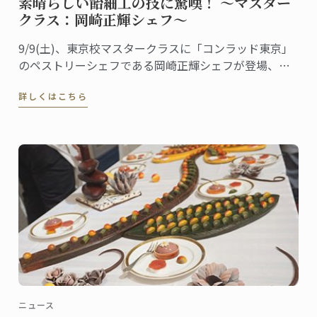
素晴らしい飴細工の技に驚嘆！ ～マスター
クラス：岡崎正輝シェフ～
9/9(土)、東京校マスタークラスに「コンラッド東京」
のペストリーシェフである岡崎正輝シェフが登場、シ
ェフが得意とする飴細工をテーマに講義が行われまし
詳しくはこちら
た。
ニュース