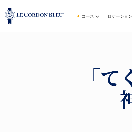
コース
ロケーショ
「て