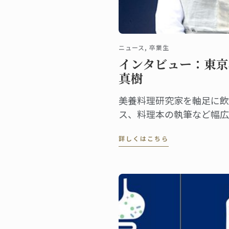
ニュース, 卒業生
インタビュー：東京
真樹
美養料理研究家を軸足に飲
ス、料理本の執筆など幅広
ん。10～20代にはアイド
詳しくはこちら
タレントとしての顔を持ち
することからご存知の方も
宮前さんは2004年に東京
取得した卒業生です。