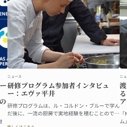
楽しみました。
ニュース
ニュ
ー
研修プログラム参加者インタビュ
渡
イ
ー：エヴァ平井
る
の
ア
研修プログラムは、ル・コルドン・ブルーで学ん
だ後に、一流の厨房で実地経験を積むことのでき
「
る機会です。
ム
世
詳しくはこちら