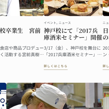
イベント, ニュース
ニュ
校卒業生 宮前
神戸校にて「2017兵
日
庫酒米セミナー」開催
の
食店や商品プロデュー
3/17（金）、神戸校を舞台に
2
く活動する宮前真樹さ
「2017兵庫酒米セミナー」が
ン
ルとして大人気、今も
開催されました。これは兵庫
理
詳しくはこちら
詳
様々なメディアに登場
県酒米振興会と神戸校の共催
多いでしょう。そんな
イベントで、日仏食文化の融
校で菓子ディプロムを
合を「見て、聞いて、体験
し、学んでもらう」のがコン
セプト。一般公募から選ばれ
た40名の参加者が日本酒とフ
レンチのコラボレーションを