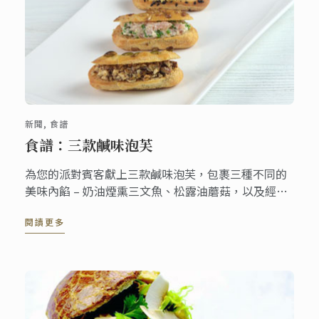
新聞, 食譜
食譜：三款鹹味泡芙
為您的派對賓客獻上三款鹹味泡芙，包裹三種不同的
美味內餡 – 奶油煙熏三文魚、松露油蘑菇，以及經典
藍帶加冕雞。
閱讀更多