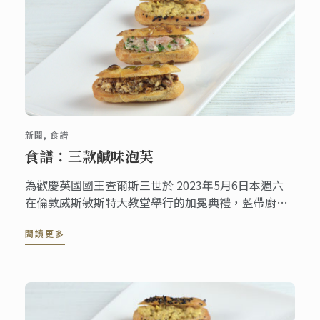
新聞, 食譜
食譜：三款鹹味泡芙
為歡慶英國國王查爾斯三世於 2023年5月6日本週六
在倫敦威斯敏斯特大教堂舉行的加冕典禮，藍帶廚藝
學院提供您這道鹹泡芙，適合作為歡慶派對上的精緻
閱讀更多
鹹食！