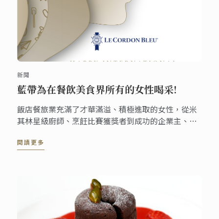
新聞
藍帶為在餐飲美食界所有的女性喝采!
飯店餐旅業充滿了才華滿溢、積極進取的女性，從米
其林星級廚師、烹飪比賽獲獎者到成功的企業主、企
業家。在藍帶國際學院，我們很榮幸能培訓和指導許
閱讀更多
多出色的廚師和酒店專業人士，如今，她們已經取得
了出色的職業生涯。