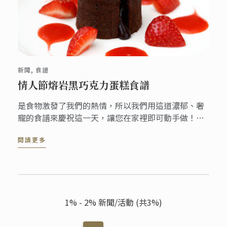
新聞, 食譜
情人節熔岩黑巧克力蛋糕食譜
是食物激發了我們的熱情，所以我們用這道濃郁、奢
寵的食譜來慶祝這一天，讓您在家裡即可動手做！這
款由藍帶廚藝大師打造的經典熔岩黑巧克力，非常適
閱讀更多
合約會之夜。
1% - 2% 新聞/活動 (共3%)