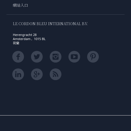
網站入口
LE CORDON BLEU INTERNATIONAL B.V.
Herengracht 28
Amsterdam , 1015 BL
荷蘭