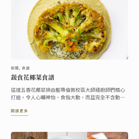
新聞, 食譜
蔬食花椰菜食譜
這道五香花椰菜排由藍帶倫敦校區大師級廚師們精心
打造，令人心曠神怡、食指大動，而且完全不含動物
成分。伴隨著天鵝絨般的花椰菜泥和濃郁的花椰菜蒸
閱讀更多
粗麥粉 ( couscous )，整道菜餚充分運用蔬菜，因此
能減少食材的浪費。