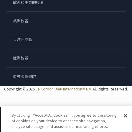
歐洲和中東的校區
美洲校區
大洋洲校區
亞洲校區
藍帶國際學院
Copyright © 2026
Le Cordon Bleu International B.V.
All Rights Reserved.
By clicking “Accept All Cookies”, you agree to the storing
of cookies on your device to enhance site navigation,
analyze site usage, and assist in our marketing efforts.