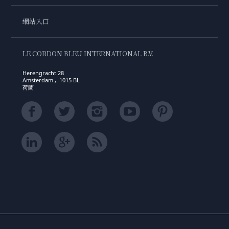
網站入口
LE CORDON BLEU INTERNATIONAL B.V.
Herengracht 28
Amsterdam , 1015 BL
荷蘭