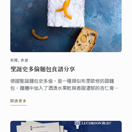
新聞, 食譜
聖誕史多倫麵包食譜分享
德國聖誕麵包史多倫，是一種類似布里歐修的甜麵
包，麵糰中加入了酒漬水果亁與香甜濃郁的杏仁膏內
餡，出爐後在表面灑上糖粉，趁還溫熱時享用。這份
閱讀更多
食譜一份可做出兩個，無論是聚會或當成禮物來送都
很合適。