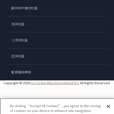
歐洲和中東的校區
美洲校區
大洋洲校區
亞洲校區
藍帶國際學院
Copyright © 2026
Le Cordon Bleu International B.V.
All Rights Reserved.
By clicking “Accept All Cookies”, you agree to the storing
of cookies on your device to enhance site navigation,