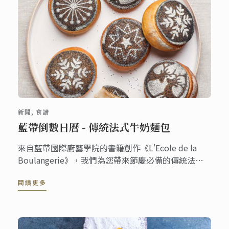
新聞, 食譜
藍帶倒數日曆 - 傳統法式牛奶麵包
來自藍帶國際廚藝學院的書籍創作《L'Ecole de la
Boulangerie》，我們為您帶來節慶必備的傳統法式
牛奶麵包。 這本新書由 Larousse 出版的麵包烘焙書
閱讀更多
籍，幫助您在家完成製作80種優質的維也納式麵包。