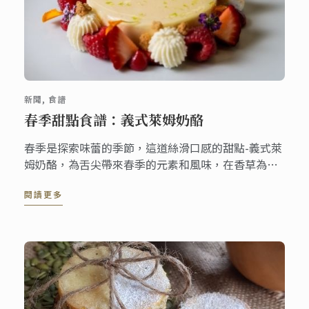
新聞, 食譜
春季甜點食譜：義式萊姆奶酪
春季是探索味蕾的季節，這道絲滑口感的甜點-義式萊
姆奶酪，為舌尖帶來春季的元素和風味，在香草為基
底的義式奶酪上加上甜萊姆糖漿，充滿水果風味的甜
閱讀更多
點，無論搭配哪一種餐點都非常合適!