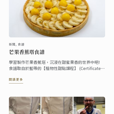
新聞, 食譜
芒果香蕉塔食譜
學習製作芒果香蕉塔，沉浸在甜蜜果香的世界中吧!
食譜取自於藍帶的【植物性甜點課程】 (Certificate
in Plant-Based Pâtisserie course)，這個課程由「藍
閱讀更多
帶線上課程」與「藍帶倫敦校區」共同主導合作推
行。