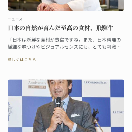
ニュース
日本の自然が育んだ至高の食材、飛騨牛
「日本は新鮮な食材が豊富ですね。また、日本料理の
繊細な味つけやビジュアルセンスにも、とても刺激を
受けています」そう楽しそうに話すシェフ。テーマに
詳しくはこちら
選んだのは、日本でほれ込んだいう飛騨牛。