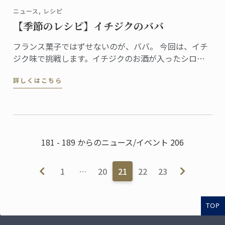
ニュース, レシピ
【季節のレシピ】イチジクのババ
フランス菓子ではずせないのが、ババ。 今回は、イチ
ジク味で挑戦します。イチジクのお酒が入ったシロッ
プに、アンバーな色合い。形はクラッシックをキープ
詳しくはこちら
しました。仕上げにはヴァニラ風味の滑らかなシャン
ティイー。秋色のオリジナルデザートです。
181 - 189 からのニュース/イベント 206
1
…
20
21
22
23
TOP