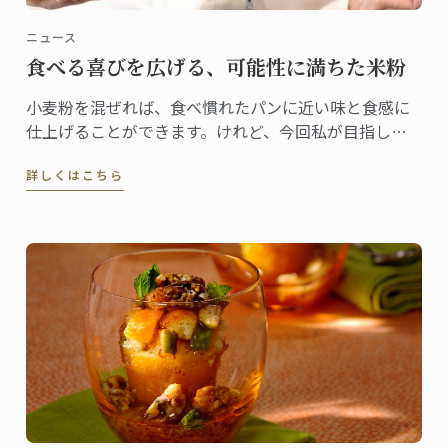
ニュース
食べる喜びを広げる、可能性に満ちた米粉
小麦粉を混ぜれば、食べ慣れたパンに近い味と食感に
仕上げることができます。けれど、今回私が目指した
かったのは小麦制限で悲しい思いをしている子ども
詳しくはこちら
に“笑顔を届けるパン”。ですから、“米粉100％”にこだ
わりました