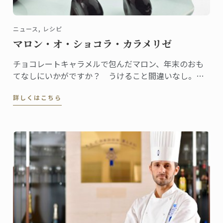
ニュース, レシピ
マロン・オ・ショコラ・カラメリゼ
チョコレートキャラメルで包んだマロン、年末のおも
てなしにいかがですか？ うけること間違いなし。作
り方はとっても簡単です。 このレシピは“Le Petit
詳しくはこちら
Larousse du Chocolat(Edition Collector)“の中でも紹
介されています。