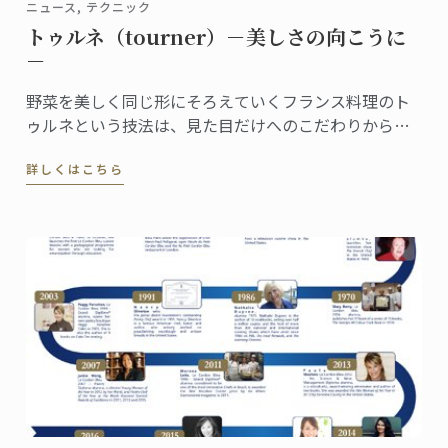
ニュース, テクニック
トゥルネ（tourner）－美しさの向こうに
－
野菜を美しく同じ形にそろえていくフランス料理のト
ゥルネという技法は、見た目だけへのこだわりから生
まれたものではありません。 マッシュルームのトゥル
詳しくはこちら
ネはこのような形に切り出されます。