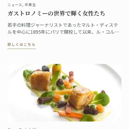
ニュース, 卒業生
ガストロノミーの世界で輝く女性たち
若手の料理ジャーナリストであったマルト・ディステ
ルを中心に1895年にパリで開校して以来、ル・コルド
ン・ブルーは「優秀を極めること」を理念に、伝統を
詳しくはこちら
継承しつつ料理の世界に革新を起こし次世代の育成に
貢献してきました。