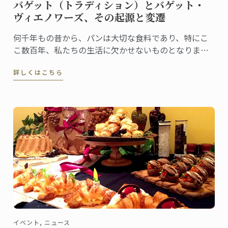
バゲット（トラディション）とバゲット・
ヴィエノワーズ、その起源と変遷
何千年もの昔から、パンは大切な食料であり、特にこ
こ数百年、私たちの生活に欠かせないものとなりまし
た。フランス人は、毎年100億本のバゲットを消費する
詳しくはこちら
と言われています。
イベント, ニュース