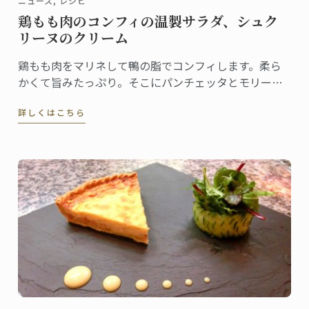
ニュース, レシピ
鶏もも肉のコンフィの温製サラダ、シュク
リーヌのクリーム
鶏もも肉をマリネして鴨の脂でコンフィします。柔ら
かくて旨みたっぷり。そこにパンチェッタとモリーユ
をあしらい、シュクリーヌのクリームソースを。彩り
詳しくはこちら
豊かな春の一品をお届けします。