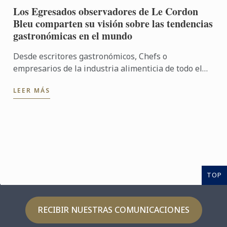
Los Egresados observadores de Le Cordon
Bleu comparten su visión sobre las tendencias
gastronómicas en el mundo
Desde escritores gastronómicos, Chefs o
empresarios de la industria alimenticia de todo el
mundo, los egresados de Le Cordon Bleu han
LEER MÁS
identificado 4 grandes ...
TOP
RECIBIR NUESTRAS COMUNICACIONES