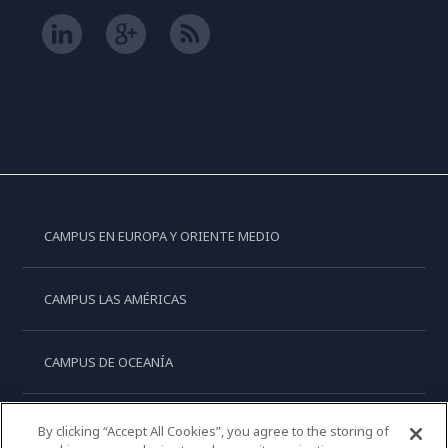
CAMPUS EN EUROPA Y ORIENTE MEDIO
CAMPUS LAS AMÉRICAS
CAMPUS DE OCEANÍA
CAMPUS DE ASIA
By clicking “Accept All Cookies”, you agree to the storing of