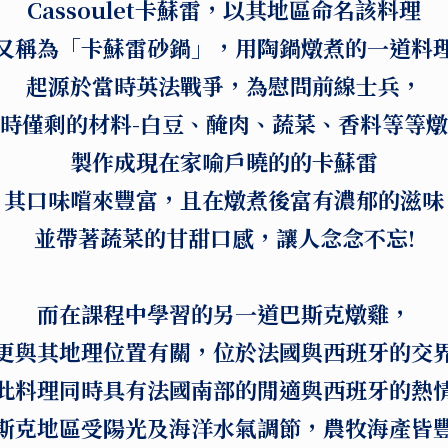
Cassoulet卡蘇雷，以其地區命名該料理
又稱為「卡蘇雷砂鍋」，用陶鍋燉煮的一道料
起源於當時英法戰爭，為慰問前線士兵，
時僅剩的材料-白豆、醃肉、蔬菜、香料等等
製作成現在家喻戶曉的的卡蘇雷
其口味嚐來豐富，且在燉煮後富有濃郁的滋味
並帶著蔬菜的甘甜口感，讓人念念不忘!
而在課程中學習的另一道巴斯克燉雞，
更與其地理位置有關，位於法國與西班牙的交
此料理同時具有法國南部的閒適與西班牙的熱
斯克地區受陽光及海洋水氣調節，農牧海產皆