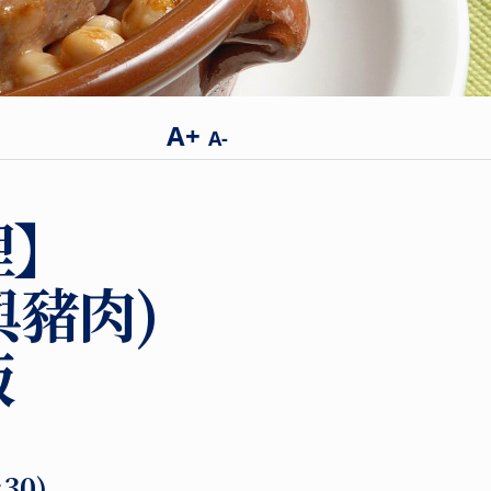
A+
A-
理】
與豬肉)
飯
6:30)