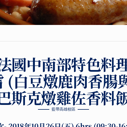
法國中南部特色料
 (白豆燉鹿肉香腸
巴斯克燉雞佐香料
藍帶高雄校區
次-
2018年10月26日(五) 6hrs (09:30-1