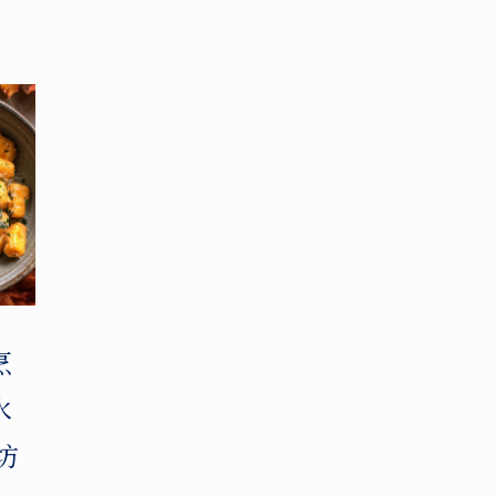
烹
水
坊