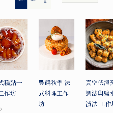
單
式糕點一
豐饒秋季 法
真空低溫
工作坊
式料理工作
調法與鹽
坊
漬法 工作
: