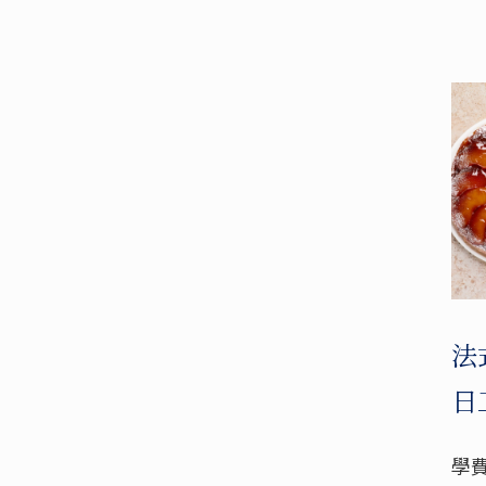
法
日
學費