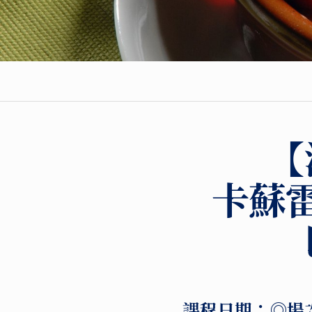
【
卡蘇雷
課程日期：
◎場