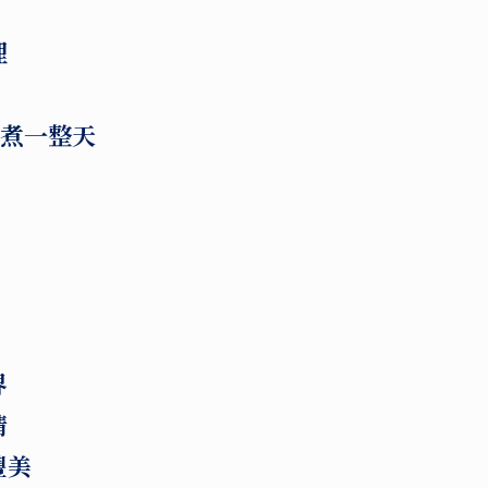
理
燉煮一整天
界
情
豐美