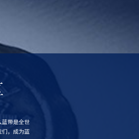
区
么蓝带是全世
我们，成为蓝