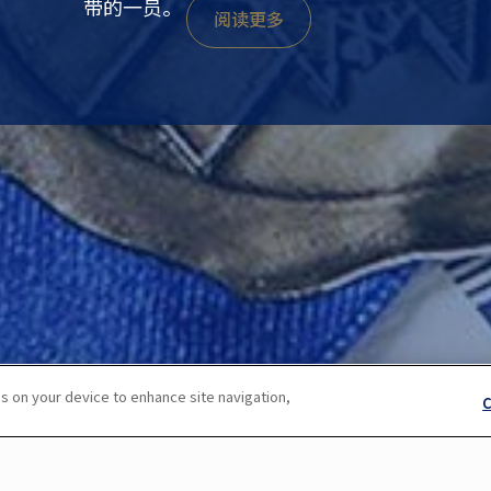
带的一员。
阅读更多
s on your device to enhance site navigation,
C