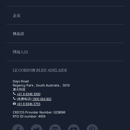
企业
精品店
网站入口
LE CORDON BLEU ADELAIDE
Days Road
Regency Park , South Australia , 5010
澳大利亚
+61 8 8348 3000
(免费电话)
1800 064 802
+61 8 8346 3755
CRICOS Provider Number: 02380M
RTO ID number: 4959