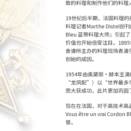
致的料理和制作他们的料理人开始
19世纪后半期，法国料理的
料理记者Marthe Distel创刊的
Bleu 蓝带料理大师」引
价值也开始倍受注目。189
食谱所主办的料理现场表演
创始的成因。
1954年由奥黛丽・赫本主演
“龙凤配”）以“世界最多
而大获成功，此片更加巩固
现在在法国，对于高技术高
Vous être un vrai C
誉。