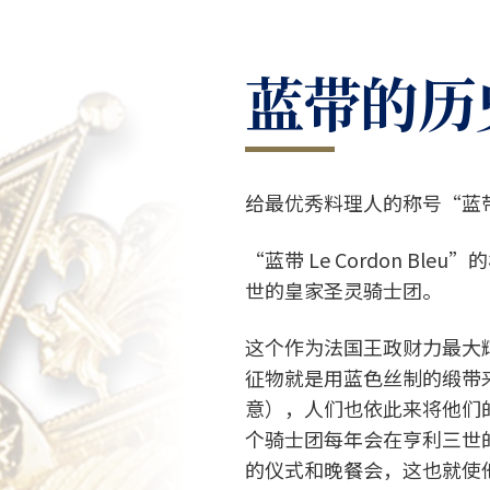
蓝带的历
给最优秀料理人的称号“蓝带 Le
“蓝带 Le Cordon Bl
世的皇家圣灵骑士团。
这个作为法国王政财力最大
征物就是用蓝色丝制的缎带来
意），人们也依此来将他们的代称
个骑士团每年会在亨利三世
的仪式和晚餐会，这也就使