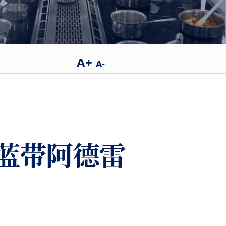
A+
A-
蓝带阿德雷