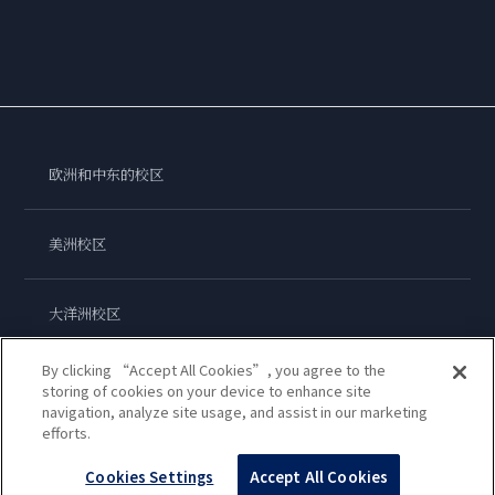
欧洲和中东的校区
美洲校区
大洋洲校区
By clicking “Accept All Cookies”, you agree to the
亚洲校区
storing of cookies on your device to enhance site
navigation, analyze site usage, and assist in our marketing
efforts.
蓝带国际学院
Cookies Settings
Accept All Cookies