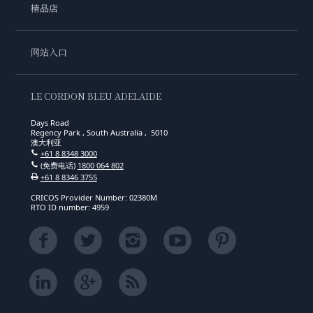
精品店
网站入口
LE CORDON BLEU ADELAIDE
Days Road
Regency Park , South Australia , 5010
澳大利亚
+61 8 8348 3000
(免费电话)
1800 064 802
+61 8 8346 3755
CRICOS Provider Number: 02380M
RTO ID number: 4959