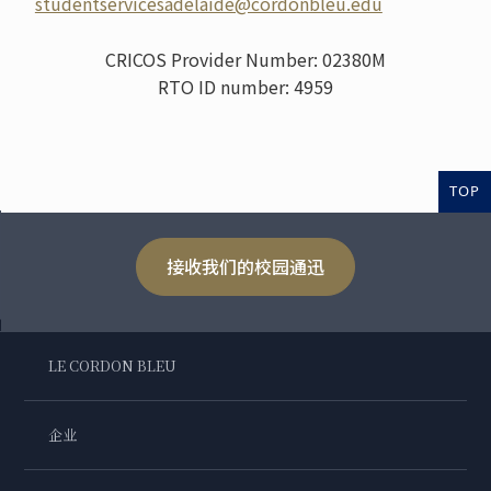
studentservicesadelaide@cordonbleu.edu
CRICOS Provider Number: 02380M
RTO ID number: 4959
TOP
接收我们的校园通迅
LE CORDON BLEU
企业