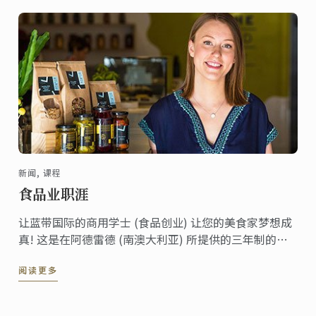
与浏览阿德雷德为他行业专题的一部分。
新闻, 课程
食品业职涯
让蓝带国际的商用学士 (食品创业) 让您的美食家梦想成
真! 这是在阿德雷德 (南澳大利亚) 所提供的三年制的学
士课程，包含两次六个月的食品相关产业的实习，以及
阅读更多
所有相关食品经营管理的技术协助您通往成功的职场。
更了解食品的历史，食物及葡萄酒的搭配，食品生产和
销售，以及其他重要技能如领导能力，管理以及商业道