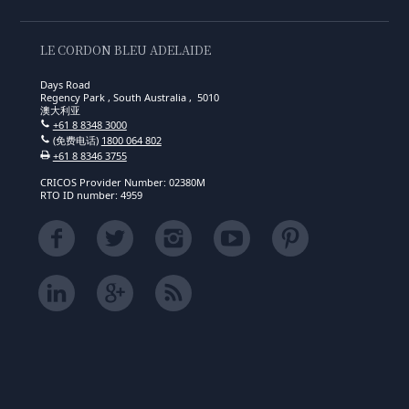
LE CORDON BLEU ADELAIDE
Days Road
Regency Park , South Australia , 5010
澳大利亚
+61 8 8348 3000
(免费电话)
1800 064 802
+61 8 8346 3755
CRICOS Provider Number: 02380M
RTO ID number: 4959