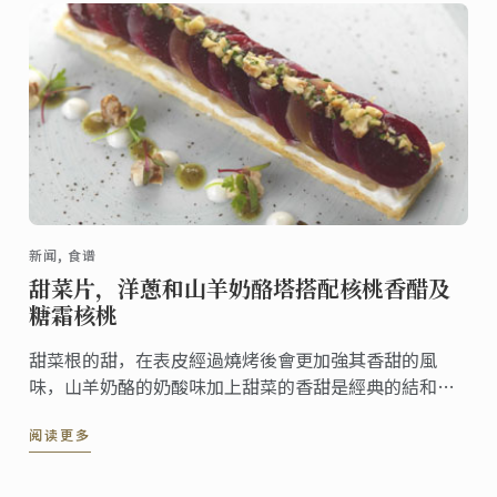
德。
新闻, 食谱
甜菜片，洋蔥和山羊奶酪塔搭配核桃香醋及
糖霜核桃
甜菜根的甜，在表皮經過燒烤後會更加強其香甜的風
味，山羊奶酪的奶酸味加上甜菜的香甜是經典的結和。
核桃香醋搭配上層糖霜核桃為口感增添了清爽香脆的質
阅读更多
地。