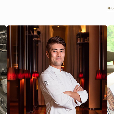
目
詳
の
り
最
よ
に
発
あ
館