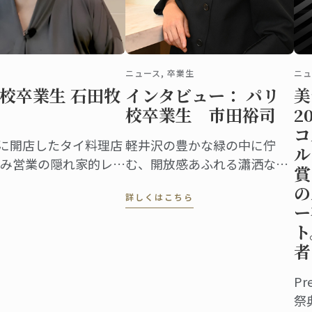
ニュース, 卒業生
ニュ
校卒業生 石田牧
インタビュー： パリ
美
校卒業生 市田裕司
2
コ
市に開店したタイ料理店
軽井沢の豊かな緑の中に佇
ル
み営業の隠れ家的レス
む、開放感あふれる瀟洒な建
賞
的なタイ料理を提供す
物。店内に入れば、ショーケ
の
詳しくはこちら
元客はもちろん、遠く
ースには宝石のように美しい
ー
の予約が絶えません。
ケーキや総菜、パンが並び、
ト
訪れる人の歓声を誘います。
者
Pr
祭