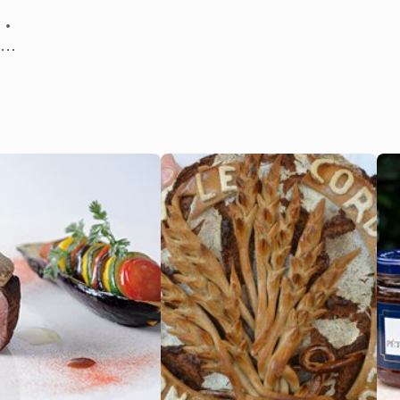
一同
・
世
ド
財
ル・
e