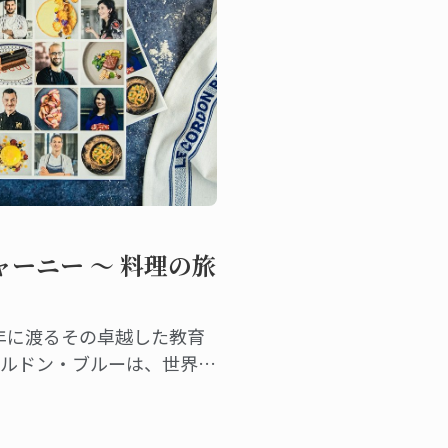
ーニー ～ 料理の旅
125年に渡るその卓越した教育
コルドン・ブルーは、世界中
いた７０のレシピを1冊の