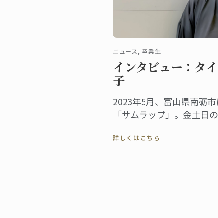
ニュース, 卒業生
インタビュー：タイ
子
2023年5月、富山県南砺
「サムラップ」。金土日の
トランにも関わらず、本格
詳しくはこちら
る名店として既に評判、地
から足を延ばす人やファン