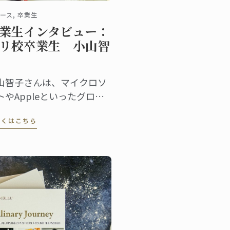
ース, 卒業生
業生インタビュー：
リ校卒業生 小山智
山智子さんは、マイクロソ
トやAppleといったグロー
ルなIT企業で長く活躍した
しくはこちら
、一念発起して渡仏。2023
にパリ校でパンディプロム
取得しました。