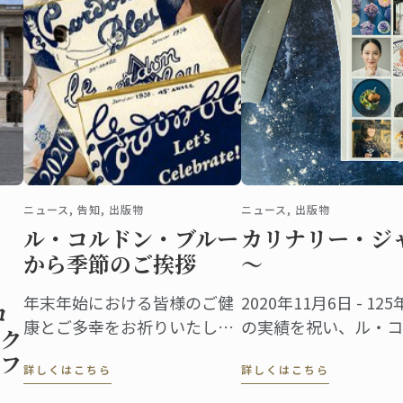
ニュース, 告知, 出版物
ニュース, 出版物
ル・コルドン・ブルー
カリナリー・ジャ
から季節のご挨拶
～
年末年始における皆様のご健
2020年11月6日 - 
コ
康とご多幸をお祈りいたしま
の実績を祝い、ル・
ク
す。ル・コルドン・ブルー会
に広がる卒業生から届
フ
詳しくはこちら
詳しくはこちら
長 アンドレ・コアントロ &
本にまとめました。
ル・コルドン・ブルー チーム