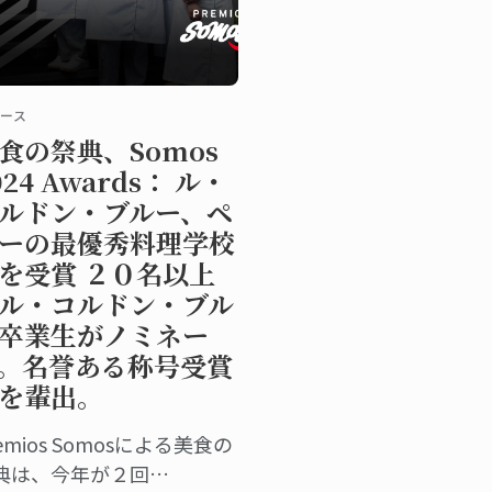
ース
食の祭典、Somos
024 Awards： ル・
ルドン・ブルー、ペ
ーの最優秀料理学校
を受賞 ２０名以上
ル・コルドン・ブル
卒業生がノミネー
。名誉ある称号受賞
を輩出。
emios Somosによる美食の
典は、今年が２回