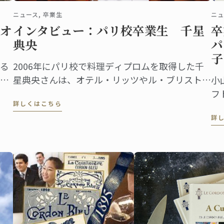
ニュース, 卒業生
ニュ
オ
インタビュー：パリ校卒業生 千星
卒
典央
パ
子
る
2006年にパリ校で料理ディプロムを取得した千
ン
星典央さんは、オテル・リッツやル・ブリスト
小
ロ
ル、ジョルジュサンクなどの錚々たる一流ホテル
フ
詳しくはこちら
で腕を磨き、韓国の高級リゾート、ヘビチホテル
バ
詳
＆リゾートのエグゼクティブ副料理長を経て、
後
2023年3月に名門ル・ロイヤル・モンソー ...
年
を