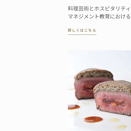
料理芸術とホスピタリティ
マネジメント教育における
界的なネットワークをリー
詳しくはこちら
するル・コルドン・ブルー
は、この度、フランス文化
センター (Centre des
Monuments Nationaux,
CMN）より、パリのオテ
ドゥ・ラ・マリン (Hôtel d
la Marine) ...