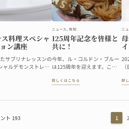
ニュース, 告知
ニュ
ンス料理スペシャ
125周年記念を皆様と
母
ョン講座
共に！
イ
たサブリナレッスンの
今年、ル・コルドン・ブルー
2
シャルデモンストレー
は125周年を迎えます。これ
（
す。 授業の最後に
を祝い、シェフ陣、講師陣、
ブ
詳しくはこちら
詳
と、ジルシェフ特製プ
各方面のエキスパート・専門
は
ただけます。
家、パートナー、そして卒業
や
生や在校生の皆さんの献身的
ロ
でパッションに満ちた声をイ
ご
ンターナショナル・ネットワ
ント 193
1
ーク・ビデオにおさめまし
た。