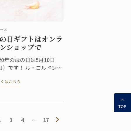
ース
の日ギフトはオンラ
ンショップで
020年の母の日は5月10日
日）です！ ル・コルドン・
ルーのオンラインシップで
しくはこちら
、母の日のギフトに、紅茶
ジャムに加え、キッチンク
スなどバラエティー豊富に
用意しました。
TOP
2
3
4
…
17