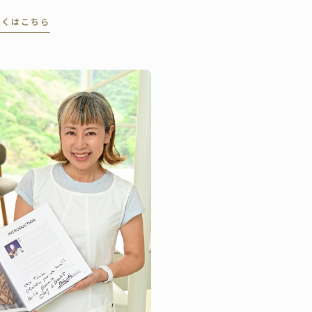
。“Somos” 誌を介した今回
しくはこちら
投票者数は、5万1千人に上
ました。同誌は、ペルーの
高シェフ、レストラン、お
び関連企業を称え４０部門
おける受賞者・受賞団体を
表。授賞式は、バランコに
るペドロ・デ・オスマ博物
で行われました。