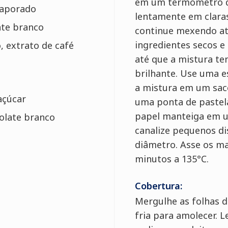
em um termômetro d
evaporado
lentamente em clara
ate branco
continue mexendo até
ingredientes secos 
, extrato de café
até que a mistura t
brilhante. Use uma e
a mistura em um sac
 açúcar
uma ponta de pastela
papel manteiga em u
olate branco
canalize pequenos di
diâmetro. Asse os ma
minutos a 135°C.
Cobertura:
Mergulhe as folhas d
fria para amolecer. L