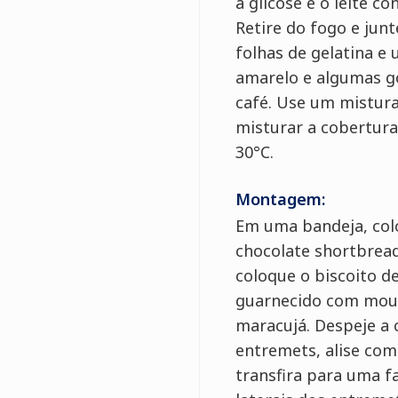
a glicose e o leite c
Retire do fogo e junt
folhas de gelatina e
amarelo e algumas g
café. Use um mistur
misturar a cobertura 
30°C.
Montagem:
Em uma bandeja, col
chocolate shortbread
coloque o biscoito d
guarnecido com mous
maracujá. Despeje a 
entremets, alise com
transfira para uma fa