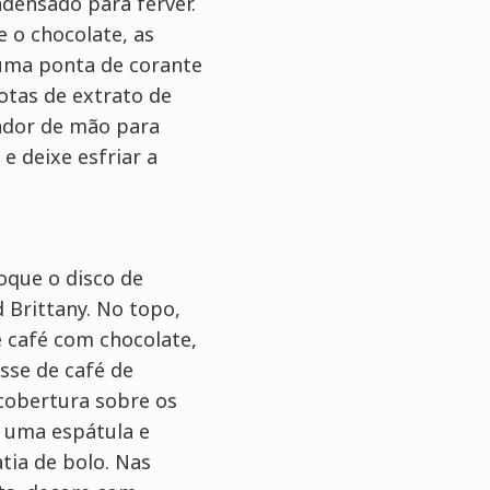
ondensado para ferver.
e o chocolate, as
 uma ponta de corante
otas de extrato de
ador de mão para
e deixe esfriar a
oque o disco de
 Brittany. No topo,
e café com chocolate,
se de café de
cobertura sobre os
 uma espátula e
tia de bolo. Nas