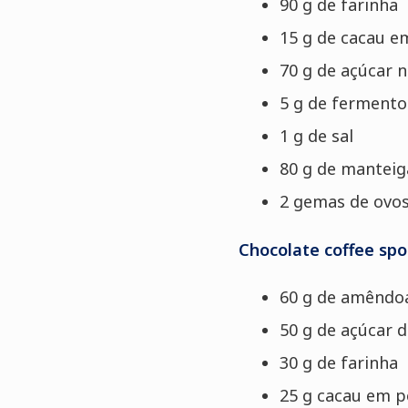
90 g de farinha
15 g de cacau e
70 g de açúcar n
5 g de ferment
1 g de sal
80 g de manteig
2 gemas de ovo
Chocolate coffee sp
60 g de amêndo
50 g de açúcar d
30 g de farinha
25 g cacau em p