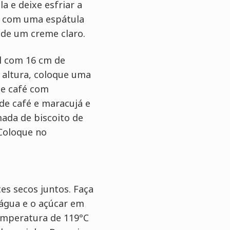
a e deixe esfriar a
ly com uma espátula
 de um creme claro.
l com 16 cm de
 altura, coloque uma
de café com
de café e maracujá e
ada de biscoito de
Coloque no
es secos juntos. Faça
água e o açúcar em
mperatura de 119°C