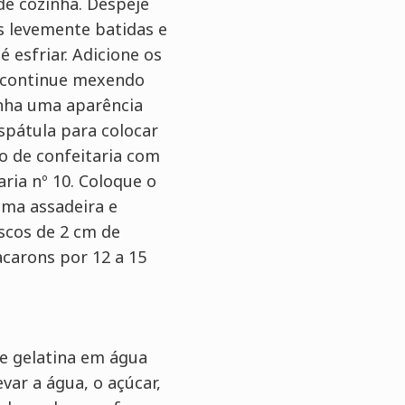
e cozinha. Despeje
s levemente batidas e
 esfriar. Adicione os
e continue mexendo
enha uma aparência
spátula para colocar
o de confeitaria com
ria nº 10. Coloque o
ma assadeira e
scos de 2 cm de
carons por 12 a 15
e gelatina em água
evar a água, o açúcar,