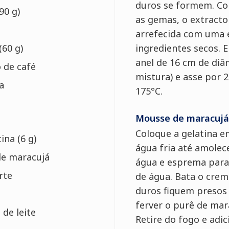
duros se formem. Co
90 g)
as gemas, o extracto
arrefecida com uma e
(60 g)
ingredientes secos.
anel de 16 cm de diâ
 de café
mistura) e asse por 
a
175°C.
Mousse de maracujá
Coloque a gelatina 
ina (6 g)
água fria até amolece
de maracujá
água e esprema para
rte
de água. Bata o crem
duros fiquem presos 
ferver o purê de mara
de leite
Retire do fogo e adic