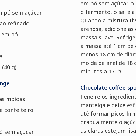
em pó sem açúcar, o 
o fermento, o sal e 
m pó sem açúcar
Quando a mistura ti
ão refinado
arenosa, adicione a
o em pó
massa suave. Refrig
a massa até 1 cm de 
menos 18 cm de diâm
a
molde de anel de 18 
s
(40 g)
minutos a 170°C.
onge
Chocolate coffee sp
Peneire os ingredient
as moídas
manteiga e deixe esfr
e confeiteiro
até formar picos fir
gradualmente o açúc
as claras estejam lisa
ó sem açúcar