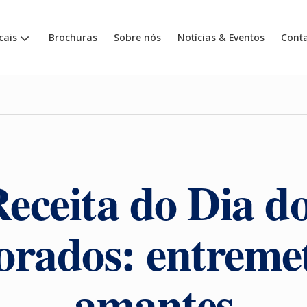
cais
Brochuras
Sobre nós
Notícias & Eventos
Cont
eceita do Dia d
rados: entremet
amantes