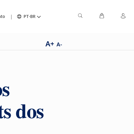
ato
PT-BR
A+
A-
os
s dos