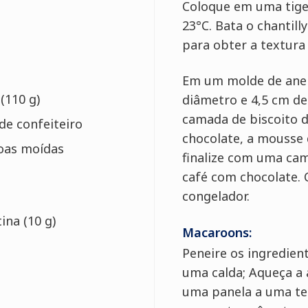
Coloque em uma tigel
23°C. Bata o chantil
para obter a textura
Em um molde de ane
(110 g)
diâmetro e 4,5 cm de
camada de biscoito 
de confeiteiro
chocolate, a mousse 
oas moídas
finalize com uma cam
café com chocolate. 
congelador.
ina (10 g)
Macaroons:
Peneire os ingredient
uma calda; Aqueça a 
uma panela a uma te