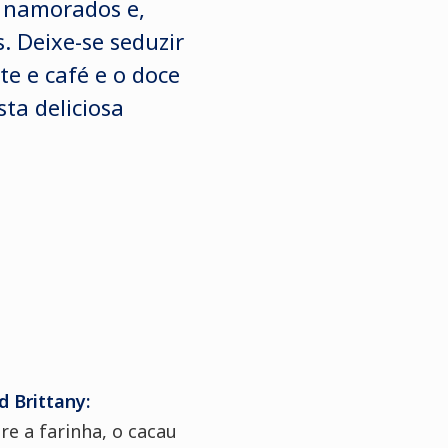
s namorados e,
. Deixe-se seduzir
e e café e o doce
ta deliciosa
 Brittany:
re a farinha, o cacau