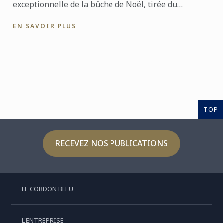
exceptionnelle de la bûche de Noël, tirée du
nouveau livre L'École du Chocolat. Un dessert raffiné
EN SAVOIR PLUS
alliant ...
TOP
RECEVEZ NOS PUBLICATIONS
LE CORDON BLEU
L'ENTREPRISE