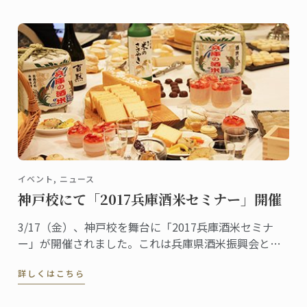
校で菓子ディプロムを取得した卒業生です。
イベント, ニュース
神戸校にて「2017兵庫酒米セミナー」開催
3/17（金）、神戸校を舞台に「2017兵庫酒米セミナ
ー」が開催されました。これは兵庫県酒米振興会と神
戸校の共催イベントで、日仏食文化の融合を「見て、
詳しくはこちら
聞いて、体験し、学んでもらう」のがコンセプト。一
般公募から選ばれた40名の参加者が日本酒とフレンチ