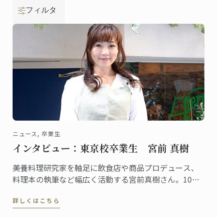
フィルタ
ニュース, 卒業生
インタビュー：東京校卒業生 宮前 真樹
美養料理研究家を軸足に飲食店や商品プロデュース、
料理本の執筆など幅広く活動する宮前真樹さん。10～
20代にはアイドルとして大人気、今もタレントとして
詳しくはこちら
の顔を持ち様々なメディアに登場することからご存知
の方も多いでしょう。そんな宮前さんは2004年に東京