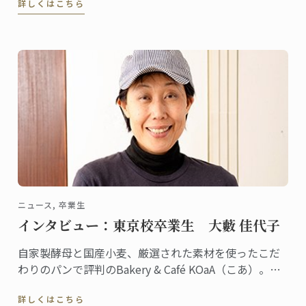
詳しくはこちら
で、パリ校でも定期的に行われて好評を博しているイ
ベントです。
ニュース, 卒業生
インタビュー：東京校卒業生 大藪 佳代子
自家製酵母と国産小麦、厳選された素材を使ったこだ
わりのパンで評判のBakery & Café KOaA（こあ）。オ
ーナーシェフの大藪佳代子さんは、2010年に東京校で
詳しくはこちら
パンディプロムを取得。川崎市・高津の住宅街でひと