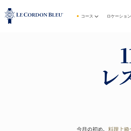
コース
ロケーショ
レ
今月の初め、
料理上級