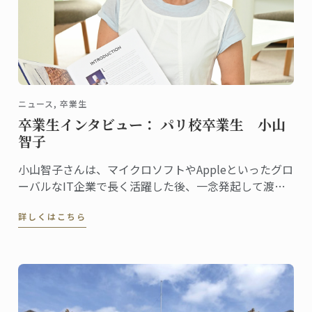
ニュース, 卒業生
卒業生インタビュー： パリ校卒業生 小山
智子
小山智子さんは、マイクロソフトやAppleといったグロ
ーバルなIT企業で長く活躍した後、一念発起して渡
仏。2023年にパリ校でパンディプロムを取得しまし
詳しくはこちら
た。