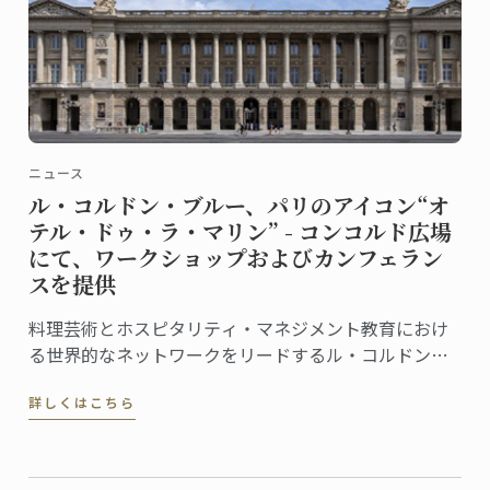
ニュース
ル・コルドン・ブルー、パリのアイコン“オ
テル・ドゥ・ラ・マリン” - コンコルド広場
にて、ワークショップおよびカンフェラン
スを提供
料理芸術とホスピタリティ・マネジメント教育におけ
る世界的なネットワークをリードするル・コルドン・
ブルーは、この度、フランス文化財センター (Centre
詳しくはこちら
des Monuments Nationaux, CMN）より、パリのオテ
ル・ドゥ・ラ・マリン (Hôtel de la Marine) ...