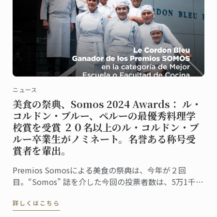
ニュース
美食の祭典、Somos 2024 Awards： ル・
コルドン・ブルー、ペルーの最優秀料理学
校賞を受賞 ２０名以上のル・コルドン・ブ
ルー卒業生がノミネート。名誉ある称号受
賞者を輩出。
Premios Somosによる美食の祭典は、今年が２回
目。“Somos” 誌を介した今回の投票者数は、5万1千人
に上りました。同誌は、ペルーの最高シェフ、レスト
詳しくはこちら
ラン、および関連企業を称え４０部門における受賞
者・受賞団体を発表。授賞式は、バランコにあるペド