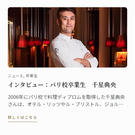
ニュース, 卒業生
インタビュー：パリ校卒業生 千星典央
2006年にパリ校で料理ディプロムを取得した千星典央
さんは、オテル・リッツやル・ブリストル、ジョルジ
ュサンクなどの錚々たる一流ホテルで腕を磨き、韓国
詳しくはこちら
の高級リゾート、ヘビチホテル＆リゾートのエグゼク
ティブ副料理長を経て、2023年3月に名門ル・ロイヤ
ル・モンソー ...