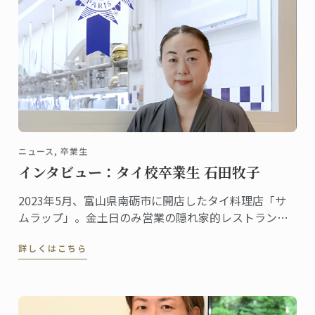
ニュース, 卒業生
インタビュー：タイ校卒業生 石田牧子
2023年5月、富山県南砺市に開店したタイ料理店「サ
ムラップ」。金土日のみ営業の隠れ家的レストランに
も関わらず、本格的なタイ料理を提供する名店として
詳しくはこちら
既に評判、地元客はもちろん、遠くから足を延ばす人
やファンの予約が絶えません。