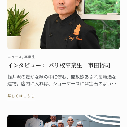
ニュース, 卒業生
インタビュー： パリ校卒業生 市田裕司
軽井沢の豊かな緑の中に佇む、開放感あふれる瀟洒な
建物。店内に入れば、ショーケースには宝石のように
美しいケーキや総菜、パンが並び、訪れる人の歓声を
詳しくはこちら
誘います。