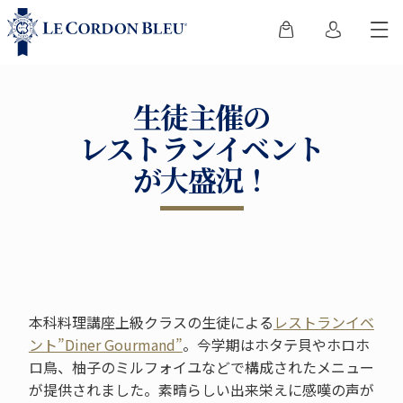
生徒主催の
レストランイベント
が大盛況！
本科料理講座上級クラスの生徒による
レストランイベ
ント”Diner Gourmand”
。今学期はホタテ貝やホロホ
ロ鳥、柚子のミルフォイユなどで構成されたメニュー
が提供されました。素晴らしい出来栄えに感嘆の声が