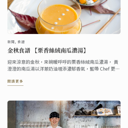
新聞, 食譜
金秋食譜 【栗香絲絨南瓜濃湯】
迎來涼意的金秋，來碗暖呼呼的栗香絲絨南瓜濃湯， 黃
澄澄的南瓜湯以洋蔥奶油增添濃郁香氣，藍帶 Chef 更以
淡淡栗香畫龍點睛。 想做出別於以往的南瓜濃湯嗎 ? 不
閱讀更多
妨試試這道食譜，讓您的廚藝 level up !