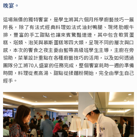
晚宴。
這場無價的獨特饗宴，是學生將其六個月所學廚藝技巧一展
所長，除了有法式經典料理如法式油封鴨腿、現烤肋眼牛
排，豐富的手工甜點也讓來賓驚豔連連，其中包含軟質蛋
糕、塔類、泡芙與慕斯蛋糕等四大類，呈現不同的層次與口
感，本次的饗食之夜主要由藍帶高級班學生主導，主廚在旁
協助，菜單設計重點在各種廚藝技巧的活用，以及如何透過
團隊分工將70人盛宴的任務完成，整個饗宴耗時一週的準備
時間，料理從煮高湯、甜點從揉麵粉開始，完全由學生自己
經手。