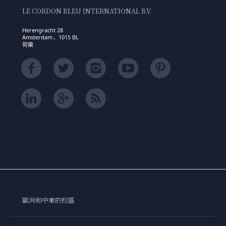
LE CORDON BLEU INTERNATIONAL B.V.
Herengracht 28
Amsterdam , 1015 BL
荷蘭
歐洲和中東的校區