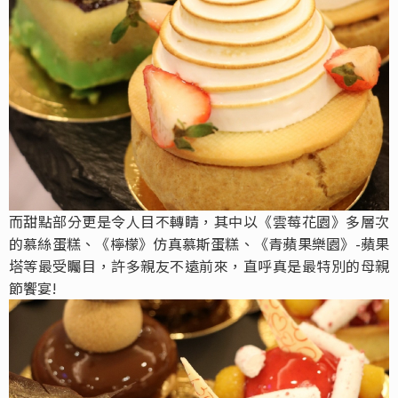
而甜點部分更是令人目不轉睛，其中以《雲莓花園》多層次
的慕絲蛋糕、《檸檬》仿真慕斯蛋糕、《青蘋果樂園》-蘋果
塔等最受矚目，許多親友不遠前來，直呼真是最特別的母親
節饗宴!