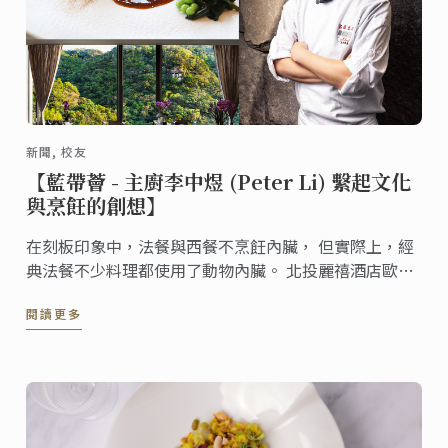
新聞, 校友
【藍帶薈 - 主廚李中煜 (Peter Li) 繫起文化
與烹飪的創想】
在刻板印象中，法餐與西餐不烹飪內臟， 但實際上，經
典法餐不少料理都使用了動物內臟。 北投麗禧酒店歐陸
餐廳 (C’est Bon) 主廚李中煜與著名肥甘料理的初遇，
閱讀更多
正是在藍帶巴黎求學的課程期間。現在他已能自由運用
法式料理的各式烹飪技法，端出這道美味可口的國宴菜
"羅西尼鴨肝澳洲和牛派"。