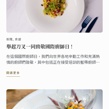
新聞, 食譜
舉起刀叉一同致敬國際廚師日 !
在這個國際廚師日，我們向世界各地辛勤工作和充滿熱
情的廚師們致敬，其中包括正在接受培訓的藍帶廚師、
傳授知識的老師以及已經在行業中留下印記的校友。 為
閱讀更多
了慶祝此節日，我們為您帶來了這款由藍帶學院雪梨校
區才華洋溢的廚師創作的蔬食沙拉。