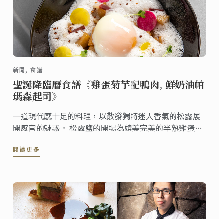
新聞, 食譜
聖誕降臨曆食譜《雞蛋菊芋配鴨肉, 鮮奶油帕
瑪森起司》
一道現代感十足的料理，以散發獨特迷人香氣的松露展
開感官的魅惑。 松露鹽的開場為媲美完美的半熟雞蛋提
味 ，融化入口中，以馥郁香濃的帕瑪森起司 ( parmesan
閱讀更多
Reggiano ) 結尾。視覺與味覺的完美饗宴，是聖誕佳節
值得大展廚藝的珍饈佳餚。