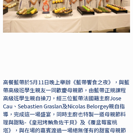
高餐藍帶於5月11日晚上舉辦《藍帶饗食之夜》，與藍
帶高級班學生親友一同歡慶母親節，由藍帶正規課程
高級班學生親自操刀，經三位藍帶法國籍主廚Jose
Cau、Sebastien Graslan及Nicolas Belorgey親自指
導，完成這一場盛宴，同時主廚也特製一道母親節料
理與甜點-《皇冠烤鮪魚佐干貝》及《覆盆莓蜜桃
塔》，與在場的嘉賓渡過一場絕無僅有的甜蜜母親節