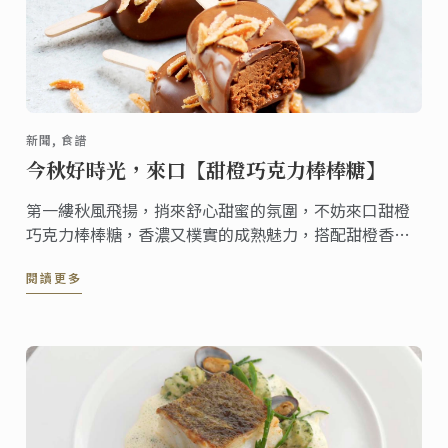
新聞, 食譜
今秋好時光，來口【甜橙巧克力棒棒糖】
第一縷秋風飛揚，捎來舒心甜蜜的氛圍，不妨來口甜橙
巧克力棒棒糖，香濃又樸實的成熟魅力，搭配甜橙香氣
逼人，帶來層層遞進的味蕾享受，化入口裡的滑順綿延
閱讀更多
馥郁醇香，讓人意猶未盡 !