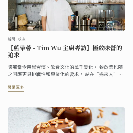
新聞, 校友
【藍帶薈 - Tim Wu 主廚專訪】極致味蕾的
追求
隨著當今用餐習慣、飲食文化的萬千變化， 餐飲業也隨
之因應更具挑戰性和專業化的要求。 站在“過來人”的
角度回顧一路以來的發展， 藍帶校友吴庭宇（Tim
閱讀更多
Wu）認為自己很幸運， 能夠以藍帶為起點，奠基關鍵
的廚藝基礎。