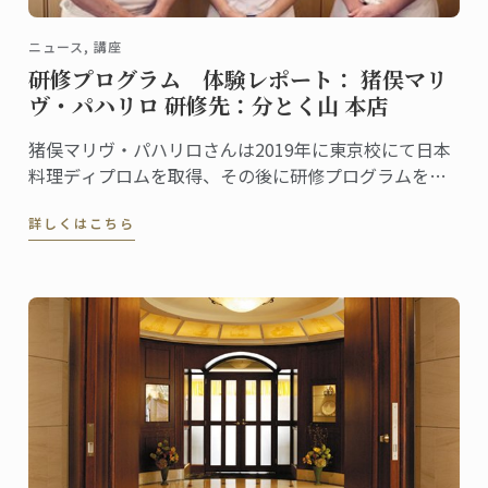
ニュース, 講座
研修プログラム 体験レポート： 猪俣マリ
ヴ・パハリロ 研修先：分とく山 本店
猪俣マリヴ・パハリロさんは2019年に東京校にて日本
料理ディプロムを取得、その後に研修プログラムを利
用して「分とく山 本店」で現場研修を行いました。こ
詳しくはこちら
の研修を通して学んだこと、感じたことをマリヴさん
に聞きました。