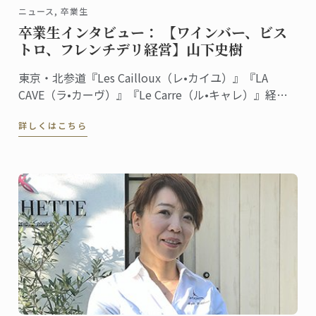
ニュース, 卒業生
卒業生インタビュー： 【ワインバー、ビス
トロ、フレンチデリ経営】山下史樹
東京・北参道『Les Cailloux（レ•カイユ）』『LA
CAVE（ラ•カーヴ）』『Le Carre（ル•キャレ）』経
営 料理/菓子ディプロム取得
詳しくはこちら