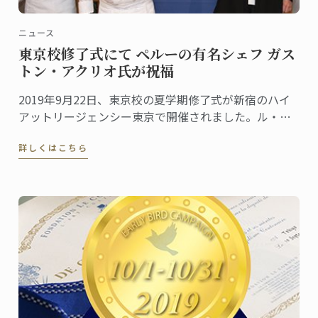
ニュース
東京校修了式にて ペルーの有名シェフ ガス
トン・アクリオ氏が祝福
2019年9月22日、東京校の夏学期修了式が新宿のハイ
アットリージェンシー東京で開催されました。ル・コ
ルドン・ブルーの卒業生であり、世界的に有名なシェ
詳しくはこちら
フのガストン・アクリオ氏からいただいたお祝いのス
ピーチは心に残る場面の一つとなりました。