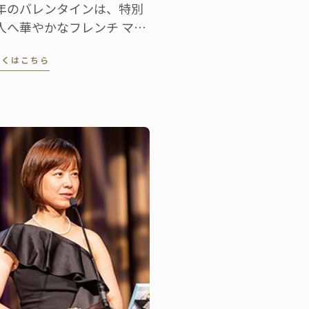
年のバレンタインは、特別
人へ華やかなフレンチ マカ
ンを贈りませんか。 ル・コ
しくはこちら
ドン・ブルーの書籍
astry School』
Larousse社刊）から、ココ
ッツ マカロンのレシピをご
介しましょう。