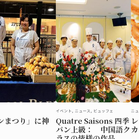
イベント, ニュース, ビュッフェ
ニュ
ンまつり」に神
Quatre Saisons 四季
レ
パン上級： 中国語ク
カ
ラスの皆様の作品