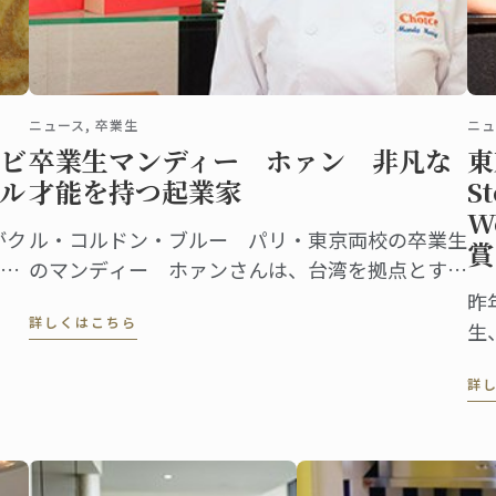
ニュース, 卒業生
ニュ
ビ
卒業生マンディー ホァン 非凡な
東
ル
才能を持つ起業家
St
W
フがク
ル・コルドン・ブルー パリ・東京両校の卒業生
賞
リ
のマンディー ホァンさんは、台湾を拠点とする
シ
世界的に有名なグルメグラノーラブランド
昨
詳しくはこちら
た
Choiceを創設、会長であります。
生
が 
詳
fo
受