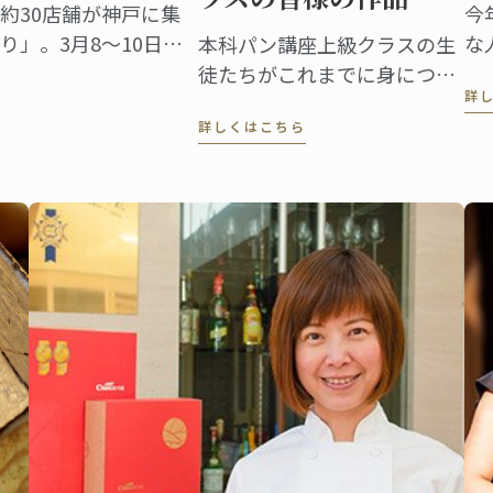
約30店舗が神戸に集
今
」。3月8～10日の
な
本科パン講座上級クラスの生
5回目。関西のパン好
ロ
徒たちがこれまでに身につけ
詳
としてすっかり定着し
ル
た技術と成果を披露するイベ
詳しくはこちら
ルー神戸校は、最終日の
『P
ント 「パンビュッフェ」。 各
 てくてくパンまつり」
（
クラスでテーマを決め、作っ
ナ
たピエスや一口サイズのパン
紹
をプレゼンテーション。