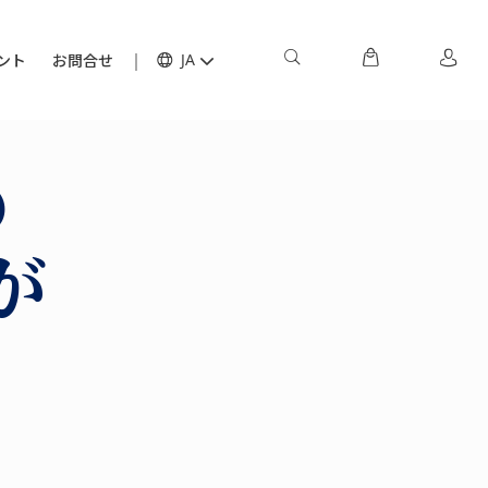
ント
お問合せ
JA
の
が
！