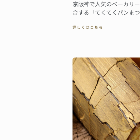
京阪神で人気のベーカリー
合する「てくてくパンまつり
日程で開催され、今回は第
詳しくはこちら
きが楽しみにするイベント
ました。ル･コルドン･ブ
10日（日）にこの「第5回
に出店します。