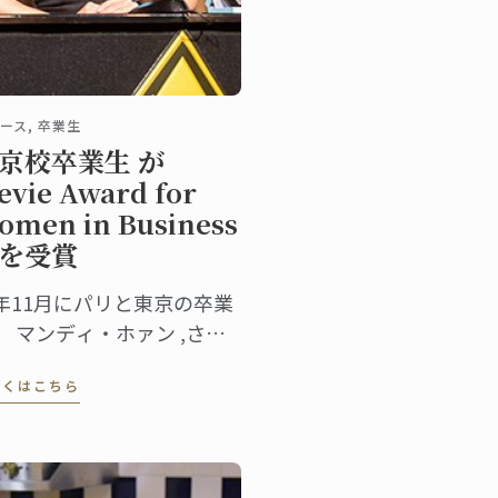
ース, 卒業生
京校卒業生 が
evie Award for
omen in Business
を受賞
年11月にパリと東京の卒業
、 マンディ・ホァン ,さん
3つの部門で Stevie Award
しくはこちら
r Women in Business 賞を
賞しました。