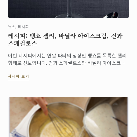
뉴스, 레시피
레시피: 뱅쇼 젤리, 바닐라 아이스크림, 건과
스페퀼로스
이번 레시피에서는 연말 파티의 상징인 뱅쇼를 독특한 젤리
형태로 선보입니다. 건과 스페퀼로스와 바닐라 아이스크림
을 곁들여 간단하면서도 파티 분위기가 물씬 나는 디저트를
자세히 보기
만들 수 있습니다.