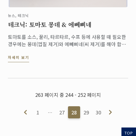
뉴스, 테크닉
테크닉: 토마토 몽데 & 에뻬삐네
토마토를 소스, 꿀리, 타르타르, 수프 등에 사용할 때 필요한
경우에는 몽데(껍질 제거)와 에뻬삐네(씨 제거)를 해야 합니
다. 르 꼬르동 블루 셰프들의 테크닉을 사진과 함께 배워 보
자세히 보기
세요!
263 페이지 중 244 - 252 페이지
1
…
27
28
29
30
TOP