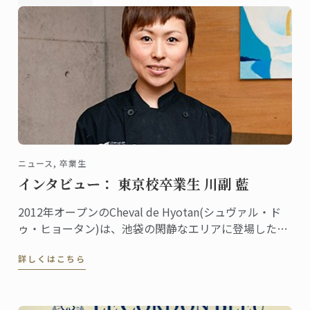
ニュース, 卒業生
インタビュー： 東京校卒業生 川副 藍
2012年オープンのCheval de Hyotan(シュヴァル・ド
ゥ・ヒョータン)は、池袋の閑静なエリアに登場した本
格フレンチとしてすでに定評を獲得、地元で愛される
詳しくはこちら
一方、遠くから足を運ぶ人も多いレストラン。