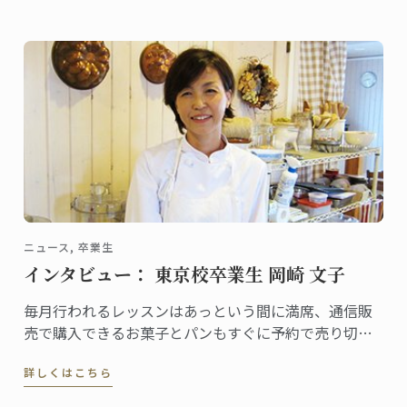
ニュース, 卒業生
インタビュー： 東京校卒業生 岡崎 文子
毎月行われるレッスンはあっという間に満席、通信販
売で購入できるお菓子とパンもすぐに予約で売り切れ
という評判のアトリエ『フランス菓子とパン
詳しくはこちら
fumufumu＋』。