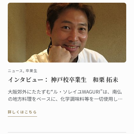
ニュース, 卒業生
インタビュー： 神戸校卒業生 和栗 拓未
大阪郊外にたたずむ“ル・ソレイユWAGURI”は、南仏
の地方料理をベースに、化学調味料等を一切使用しな
い、身体と心にやさしい料理と空間を提供するフレン
詳しくはこちら
チレストラン。