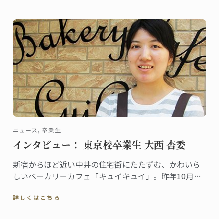
ニュース, 卒業生
インタビュー： 東京校卒業生 大西 杏委
新宿からほど近い中井の住宅街にたたずむ、かわいら
しいベーカリーカフェ「キュイキュイ」。昨年10月に
オープンしたこの店のシェフ兼店長が、2013年に東京
詳しくはこちら
校でパンディプロムを取得した大西杏委さんです。