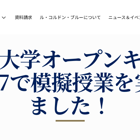
ン
資料請求
ル・コルドン・ブルーについて
ニュース＆イベ
大学オープン
17で模擬授業
ました！