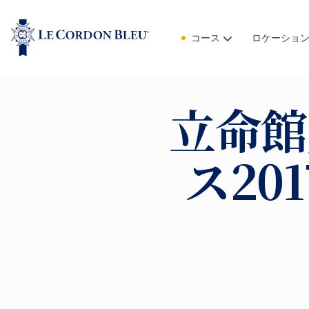
コース
ロケーショ
立命館
ス20