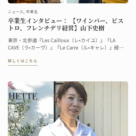
ニュース, 卒業生
卒業生インタビュー： 【ワインバー、ビス
トロ、フレンチデリ経営】山下史樹
東京・北参道『Les Cailloux（レ•カイユ）』『LA
CAVE（ラ•カーヴ）』『Le Carre（ル•キャレ）』経
営 料理/菓子ディプロム取得
詳しくはこちら