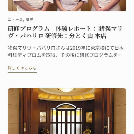
ニュース, 講座
研修プログラム 体験レポート： 猪俣マリ
ヴ・パハリロ 研修先：分とく山 本店
猪俣マリヴ・パハリロさんは2019年に東京校にて日本
料理ディプロムを取得、その後に研修プログラムを利
用して「分とく山 本店」で現場研修を行いました。こ
詳しくはこちら
の研修を通して学んだこと、感じたことをマリヴさん
に聞きました。