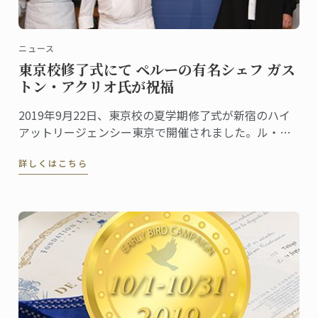
ニュース
東京校修了式にて ペルーの有名シェフ ガス
トン・アクリオ氏が祝福
2019年9月22日、東京校の夏学期修了式が新宿のハイ
アットリージェンシー東京で開催されました。ル・コ
ルドン・ブルーの卒業生であり、世界的に有名なシェ
詳しくはこちら
フのガストン・アクリオ氏からいただいたお祝いのス
ピーチは心に残る場面の一つとなりました。