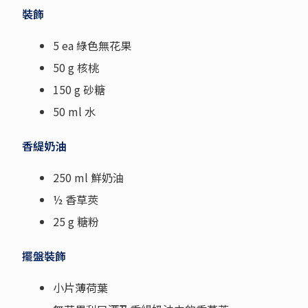
裝飾
5 ea 綠色無花果
50 g 核桃
150 g 砂糖
50 ml 水
香緹奶油
250 ml 鮮奶油
½ 香草莢
25 g 糖粉
擺盤裝飾
小片薄荷葉