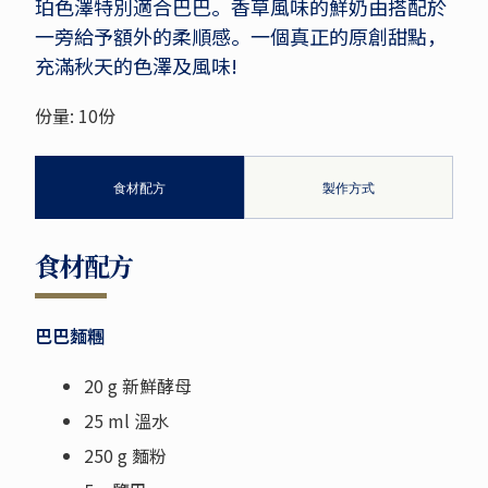
珀色澤特別適合巴巴。香草風味的鮮奶由搭配於
一旁給予額外的柔順感。一個真正的原創甜點，
充滿秋天的色澤及風味!
份量: 10份
食材配方
製作方式
食材配方
巴巴麵糰
20 g 新鮮酵母
25 ml 溫水
250 g 麵粉