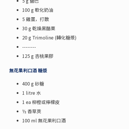
5 g 鹽巴
100 g 軟化奶油
5 雞蛋，打散
30 g 乾燥黑醋栗
20 g Trimoline (轉化糖漿)
--------
125 g 杏桃果膠
無花果利口酒 糖漿
400 g 砂糖
1 litre 水
1 ea 柳橙或檸檬皮
½ 香草莢
100 ml 無花果利口酒