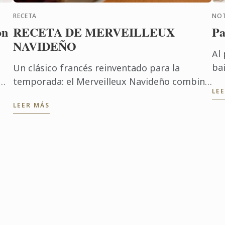
RECETA
NOT
on
RECETA DE MERVEILLEUX
Pa
NAVIDEÑO
Al
ba
Un clásico francés reinventado para la
ins
temporada: el Merveilleux Navideño combina
LE
re
 de
dacquoise crujiente, mousse de chocolate y
LEER MÁS
me
virutas de chocolate oscuro para ...
vis
ue
on