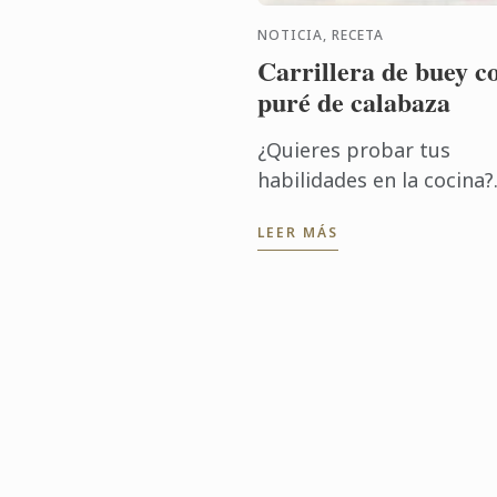
NOTICIA, RECETA
Carrillera de buey c
puré de calabaza
¿Quieres probar tus
habilidades en la cocina?
Anímate con esta receta
LEER MÁS
carrillera de buey, un
ingrediente exquisito, q
marida a la perfección c
una buena ...