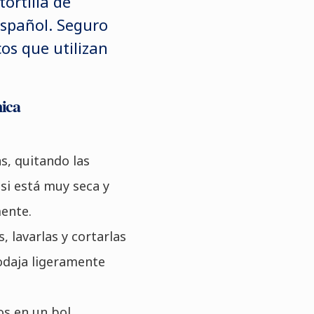
ortilla de
español. Seguro
os que utilizan
nica
as, quitando las
si está muy seca y
mente.
s, lavarlas y cortarlas
odaja ligeramente
os en un bol.