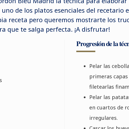
rdon Bleu Madrid la técnica para elaborar t
 uno de los platos esenciales del recetario 
pia receta pero queremos mostrarte los truc
a que te salga perfecta. ¡A disfrutar!
Progresión de la téc
Pelar las ceboll
primeras capas 
s
filetearlas fina
Pelar las patata
en cuartos de r
irregulares.
Cascar los huev