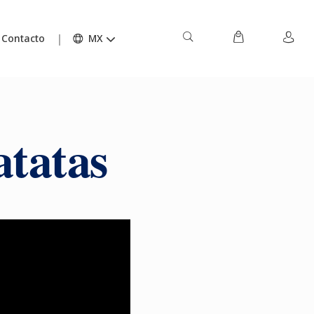
Contacto
MX
atatas