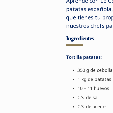
Aprende con Le Co
patatas española,
que tienes tu pro
nuestros chefs par
Ingredientes
Tortilla patatas:
350 g de cebolla
1 kg de patatas
10 – 11 huevos
C.S. de sal
C.S. de aceite