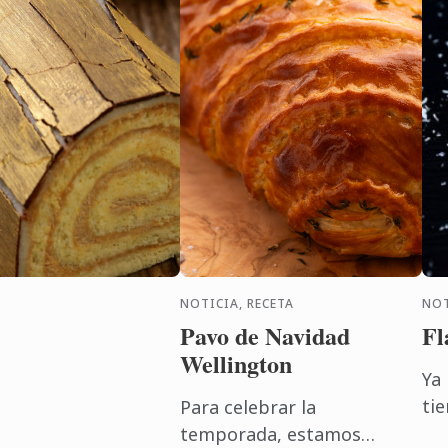
NOTICIA, RECETA
NOT
Pavo de Navidad
Fl
Wellington
Ya
ti
Para celebrar la
qu
temporada, estamos