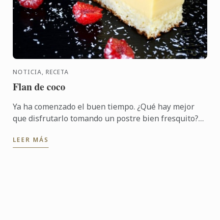
NOTICIA, RECETA
Flan de coco
Ya ha comenzado el buen tiempo. ¿Qué hay mejor
que disfrutarlo tomando un postre bien fresquito?
Os proponemos este dulce y delicioso flan de coco
LEER MÁS
¿Te animas?