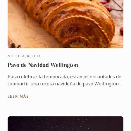
NOTICIA, RECETA
Pavo de Navidad Wellington
Para celebrar la temporada, estamos encantados de
compartir una receta navideña de pavo Wellington
fabulosamente festiva para que la crees en casa.
LEER MÁS
Este ...