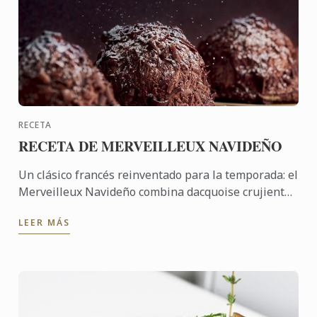
RECETA
RECETA DE MERVEILLEUX NAVIDEÑO
Un clásico francés reinventado para la temporada: el
Merveilleux Navideño combina dacquoise crujiente,
mousse de chocolate y virutas de chocolate oscuro
LEER MÁS
para ...