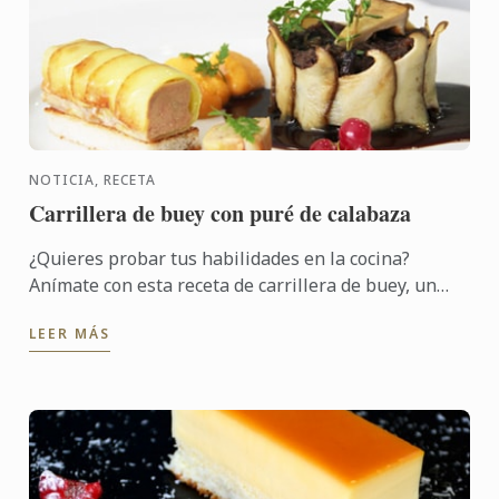
NOTICIA, RECETA
Carrillera de buey con puré de calabaza
¿Quieres probar tus habilidades en la cocina?
Anímate con esta receta de carrillera de buey, un
ingrediente exquisito, que marida a la perfección
LEER MÁS
con una buena ...