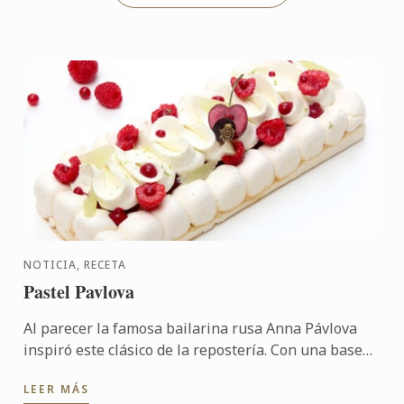
NOTICIA, RECETA
Pastel Pavlova
Al parecer la famosa bailarina rusa Anna Pávlova
inspiró este clásico de la repostería. Con una base
de merengue francés, este vistoso y dulce postre se
LEER MÁS
...