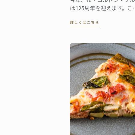
は125周年を迎えます。こ
を祝い、シェフ陣、講師陣
詳しくはこちら
各方面のエキスパート・専
家、パートナー、そして卒
生や在校生の皆さんの献身
でパッションに満ちた声を
ンターナショナル・ネット
ーク・ビデオにおさめまし
た。