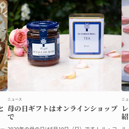
セ
す
ニュース
ニュ
と
母の日ギフトはオンラインショップ
レ
で
紹
ー
2020年の母の日は5月10日（日）です！ ル・コ
ル