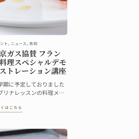
ント, ニュース, 告知
京ガス協賛 フラン
料理スペシャルデモ
ストレーション講座
学期に予定しておりました
ブリナレッスンの料理メニ
ー2品を、スペシャルデモ
しくはこちら
ストレーションにてご紹介
たします。 授業の最後に
、完成した料理のご試食
、ジルシェフ特製プチ・デ