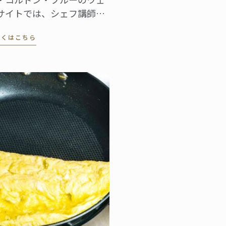
サイトでは、シェフ講師に
る素敵なレシピを多数ご紹
しくはこちら
しています。簡単に作るこ
のできるものから、おもて
しにぴったりの本格的なメ
ューまでレシピはさまざ
。現在、英語版をご覧いた
けますが、日本語のページ
順次アップデートを予定し
います。