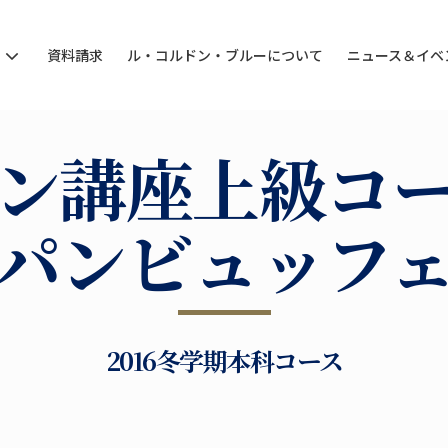
ン
資料請求
ル・コルドン・ブルーについて
ニュース＆イベ
ン講座上級コ
パンビュッフ
2016冬学期本科コース