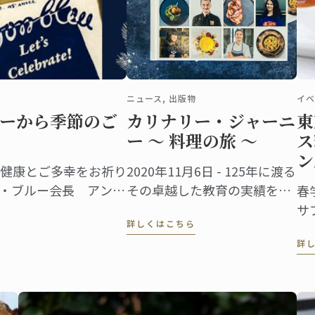
ニュース, 出版物
イベ
ーから季節のご
カリナリー・ジャーニ
東
ー ～ 料理の旅 ～
ス
ン
健康とご多幸をお祈り
2020年11月6日 - 125年に渡る
・ブルー会長 アンド
その卓越した教育の実績を祝
春
ルドン・ブルー チーム
い、ル・コルドン・ブルー
サ
詳しくはこちら
は、世界中に広がる卒業生か
ュ
詳
ら届いた７０のレシピを1冊
ン
の本にまとめました。
い
は
と