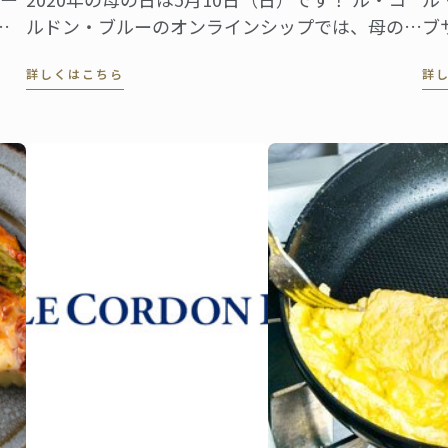
れ
ルドン・ブルーのオンラインシップでは、母の日
ブ
、
のギフトに、紅茶やジャムに加え、キッチンクロ
よ
詳しくはこちら
詳
門
スなどバラエティー豊富にご用意しました。
介
業
と
的
な
イ
ニ
ワ
ま
だ
も
て