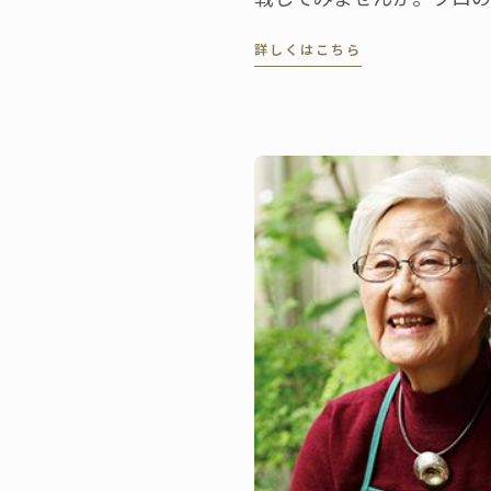
もよく使われています！み
詳しくはこちら
的なフレンスのロールオム
ル・コルドン・ブルーのマ
を作成しました。伝統的な
の焼き色をつけず、シワも
す。