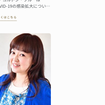
OVID-19の感染拡大について
視しており、校内スタッフ
しくはこちら
は感染予防のための対策に
いて定期的な連絡を行って
ります。 COVID-19は新型コ
ナウイルス感染症のことで
。潜伏期間は2～14日間で
り、感染の可能性がある接
から14日以内に以下のよう
症状が出ることがありま
。