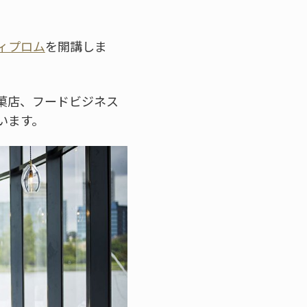
ィプロム
を開講しま
菓店、フードビジネス
います。