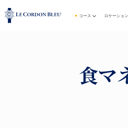
コース
ロケーショ
食マ