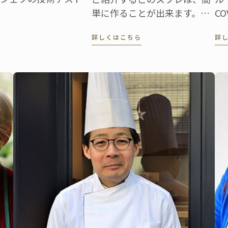
なさんがご自宅で伝統
単に作ることが出来ます。実
C
レツに挑戦できるよう
は、大きいサイズのスフレは
注
詳しくはこちら
詳
スターシェフがレシピ
調理されているのか判断する
に
このオムレツは、茶色
のが難しい為、最もトリッキ
つ
なく、中は少し半熟で
ーなのです。ですからラムカ
お
ンを用意してお友達を感動さ
ロ
せてみましょう。みなさんが
す
ご自宅でフランス伝統料理に
あ
挑戦できるようル・コルド
触
ン・ブルーのマスターシェフ
な
がこのレシピを作成しまし
す
た。