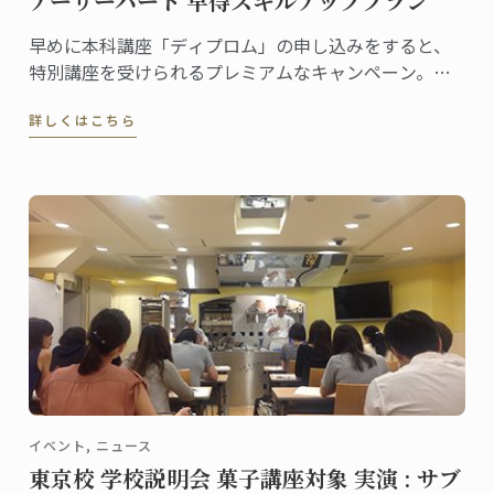
アーリーバード 早得スキルアッププラン
早めに本科講座「ディプロム」の申し込みをすると、
特別講座を受けられるプレミアムなキャンペーン。早
特プレミアムなアーリーバードキャンペーンが今年も
詳しくはこちら
スタート。ニュースレターに登録し、最新の情報をお
待ちください。
イベント, ニュース
東京校 学校説明会 菓子講座対象 実演 : サブ