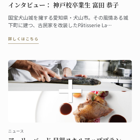
インタビュー： 神戸校卒業生 富田 恭子
国宝犬山城を擁する愛知県・犬山市。その風情ある城
下町に建つ、古民家を改装したPâtisserie La
Mieux（パティスリー・ラ・ミゥ）は、週１日だけの
詳しくはこちら
営業にもかかわらず常連客に加えて県外からもファン
が訪れる評判のお店。
ニュース