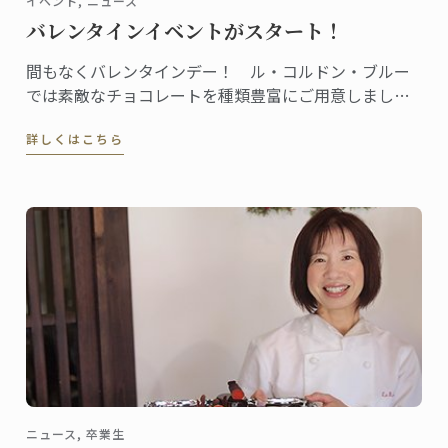
イベント, ニュース
バレンタインイベントがスタート！
間もなくバレンタインデー！ ル・コルドン・ブルー
では素敵なチョコレートを種類豊富にご用意しまし
た。これから全国各地のデパート等催事場でチョコレ
詳しくはこちら
ートの販促イベントが行われ、東京校・神戸校のシェ
フ講師たちも登場します！
ニュース, 卒業生